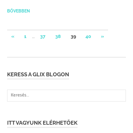
BŐVEBBEN
Bejegyzések
PREVIOUS
NEXT
«
1
37
38
39
40
»
…
POSTS
POSTS
lapozása
KERESS A GLIX BLOGON
Keresés:
ITT VAGYUNK ELÉRHETŐEK