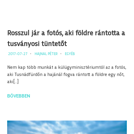
Rosszul jár a fotós, aki földre rántotta a
tusványosi tüntetőt
2017-07-27
HAJNAL PÉTER
EGYÉB
Nem kap több munkát a külügyminisztériumtól az a fotós,
aki Tusnádfürdőn a hajánál fogva rántott a földre egy nőt,
aki[…]
BŐVEBBEN