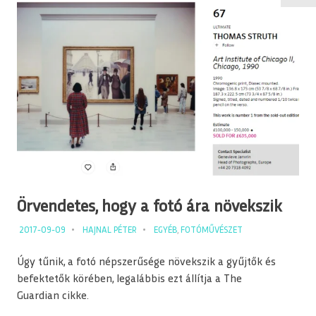
Örvendetes, hogy a fotó ára növekszik
2017-09-09
HAJNAL PÉTER
EGYÉB
,
FOTÓMŰVÉSZET
Úgy tűnik, a fotó népszerűsége növekszik a gyűjtők és
befektetők körében, legalábbis ezt állítja a The
Guardian cikke.