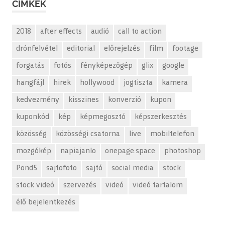
CÍMKÉK
2018
after effects
audió
call to action
drónfelvétel
editorial
előrejelzés
film
footage
forgatás
fotós
fényképezőgép
glix
google
hangfájl
hirek
hollywood
jogtiszta
kamera
kedvezmény
kisszines
konverzió
kupon
kuponkód
kép
képmegosztó
képszerkesztés
közösség
közösségi csatorna
live
mobiltelefon
mozgókép
napiajanlo
onepage.space
photoshop
Pond5
sajtofoto
sajtó
social media
stock
stock videó
szervezés
videó
videó tartalom
élő bejelentkezés