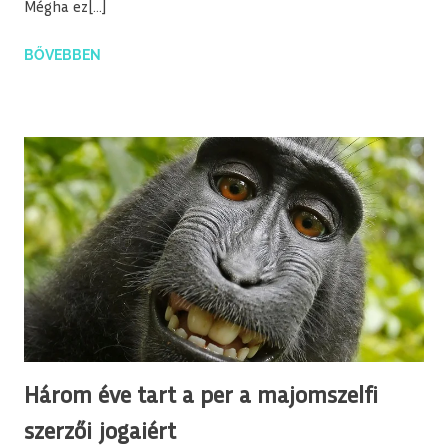
Mégha ez[…]
BŐVEBBEN
Három éve tart a per a majomszelfi
szerzői jogaiért