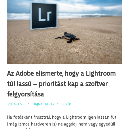
Az Adobe elismerte, hogy a Lightroom
túl lassú – prioritást kap a szoftver
felgyorsítása
2017-07-19
HAJNAL PÉTER
EGYÉB
Ha fotósként frusztrál, hogy a Lightroom igen lassan fut
(még izmos hardveren is) ne aggódj, nem vagy egyedül!