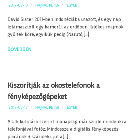
2017-07-19
HAJNAL PÉTER
EGYÉB
David Slater 2011-ben Indonéziába utazott, és egy nap
letámasztott egy kamerát az erdőben. Játékos majmok
gyűltek köré, egyikük pedig (Narutó,[…]
BŐVEBBEN
Kiszorítják az okostelefonok a
fényképezőgépeket
2017-07-17
HAJNAL PÉTER
EGYÉB
A Gfk kutatása szerint manapság már szinte mindenki a
telefonjával fotóz. Mindössze a digitális fényképezés
piacának 3 százaléka jut a[…]