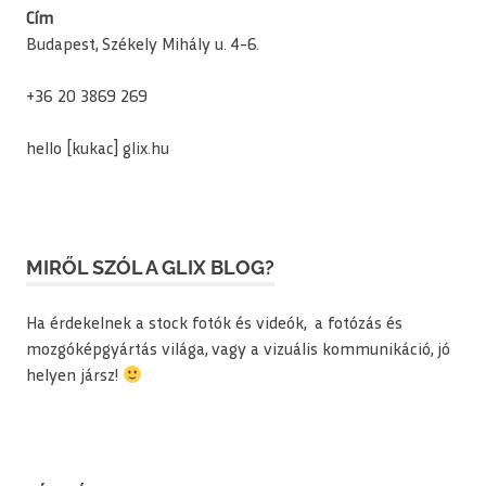
Cím
Budapest, Székely Mihály u. 4-6.
+36 20 3869 269
hello [kukac] glix.hu
MIRŐL SZÓL A GLIX BLOG?
Ha érdekelnek a stock fotók és videók, a fotózás és
mozgóképgyártás világa, vagy a vizuális kommunikáció, jó
helyen jársz!