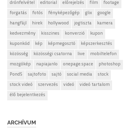
drónfelvétel
editorial
előrejelzés
film
footage
forgatás
fotós
fényképezőgép
glix
google
hangfájl
hirek
hollywood
jogtiszta
kamera
kedvezmény
kisszines
konverzió
kupon
kuponkód
kép
képmegosztó
képszerkesztés
közösség
közösségi csatorna
live
mobiltelefon
mozgókép
napiajanlo
onepage.space
photoshop
Pond5
sajtofoto
sajtó
social media
stock
stock videó
szervezés
videó
videó tartalom
élő bejelentkezés
ARCHÍVUM