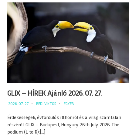
GLIX – HÍREK Ajánló 2026. 07. 27.
2026-07-27
BEDI VIKTOR
EGYÉB
Érdekességek, évfordulók itthonról és a világ számtalan
részéről. GLIX – Budapest, Hungary. 26th July, 2026. The
podium (L to R):[…]