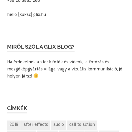
+36 20 3869 269
hello [kukac] glix.hu
MIRŐL SZÓL A GLIX BLOG?
Ha érdekelnek a stock fotók és videók, a fotózás és
mozgóképgyártás világa, vagy a vizuális kommunikáció, jó
helyen jársz!
CÍMKÉK
2018
after effects
audió
call to action