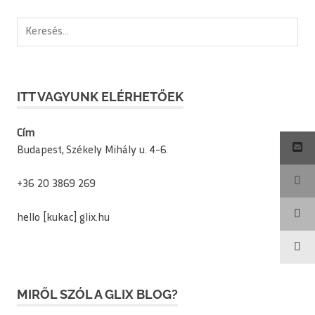
Keresés:
ITT VAGYUNK ELÉRHETŐEK
Cím
Budapest, Székely Mihály u. 4-6.
+36 20 3869 269
hello [kukac] glix.hu
MIRŐL SZÓL A GLIX BLOG?