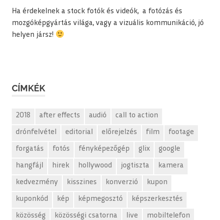
Ha érdekelnek a stock fotók és videók, a fotózás és
mozgóképgyártás világa, vagy a vizuális kommunikáció, jó
helyen jársz!
CÍMKÉK
2018
after effects
audió
call to action
drónfelvétel
editorial
előrejelzés
film
footage
forgatás
fotós
fényképezőgép
glix
google
hangfájl
hirek
hollywood
jogtiszta
kamera
kedvezmény
kisszines
konverzió
kupon
kuponkód
kép
képmegosztó
képszerkesztés
közösség
közösségi csatorna
live
mobiltelefon