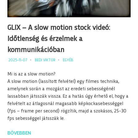
GLIX – A slow motion stock videó:
Időtlenség és érzelmek a
kommunikációban
2025-11-07
BEDI VIKTOR
EGYÉB
Mi is az a slow motion?
A slow motion (lassított felvétel) egy filmes technika,
amelynek során a mozgást az eredeti sebességénél
lassabban játsszák vissza. Ez a hatás úgy érhető el, hogy a
felvételt az átlagosnál magasabb képkockasebességgel
(fps – frame per second) rögzítik, majd a szokásos, 25-30
fps sebességgel játsszák le.
BŐVEBBEN