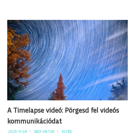
A Timelapse videó: Pörgesd fel videós
kommunikációdat
2025-11-04
BEDI VIKTOR
EGYÉB