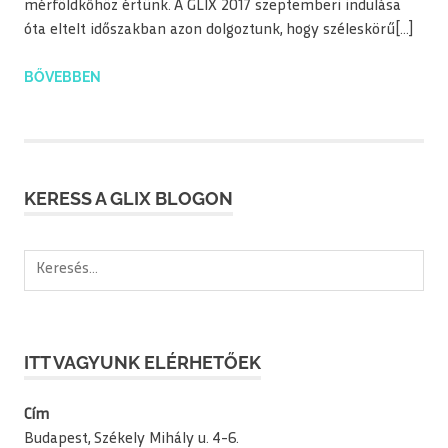
mérföldkőhöz értünk. A GLIX 2017 szeptemberi indulása
óta eltelt időszakban azon dolgoztunk, hogy széleskörű[…]
BŐVEBBEN
KERESS A GLIX BLOGON
Keresés:
ITT VAGYUNK ELÉRHETŐEK
Cím
Budapest, Székely Mihály u. 4-6.