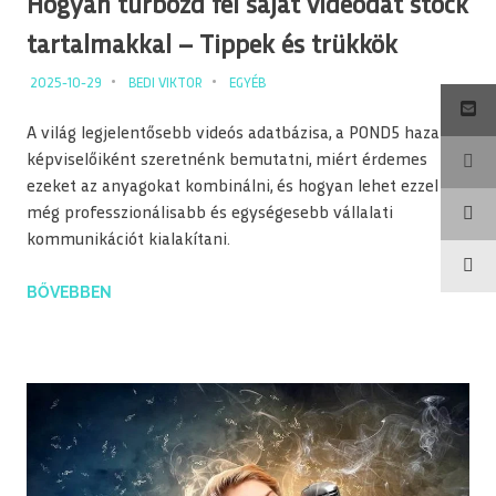
Hogyan turbózd fel saját videódat stock
tartalmakkal – Tippek és trükkök
2025-10-29
BEDI VIKTOR
EGYÉB
A világ legjelentősebb videós adatbázisa, a POND5 hazai
képviselőiként szeretnénk bemutatni, miért érdemes
ezeket az anyagokat kombinálni, és hogyan lehet ezzel
még professzionálisabb és egységesebb vállalati
kommunikációt kialakítani.
BŐVEBBEN