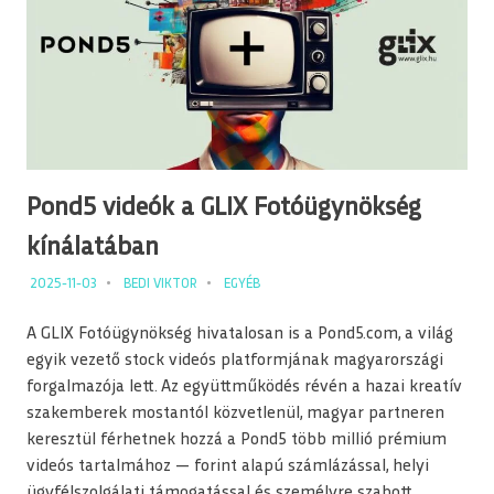
Pond5 videók a GLIX Fotóügynökség
kínálatában
2025-11-03
BEDI VIKTOR
EGYÉB
A GLIX Fotóügynökség hivatalosan is a Pond5.com, a világ
egyik vezető stock videós platformjának magyarországi
forgalmazója lett. Az együttműködés révén a hazai kreatív
szakemberek mostantól közvetlenül, magyar partneren
keresztül férhetnek hozzá a Pond5 több millió prémium
videós tartalmához — forint alapú számlázással, helyi
ügyfélszolgálati támogatással és személyre szabott