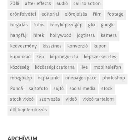
2018
after effects
audió
call to action
drónfelvétel
editorial
előrejelzés
film
footage
forgatás
fotós
fényképezőgép
glix
google
hangfájl
hirek
hollywood
jogtiszta
kamera
kedvezmény
kisszines
konverzió
kupon
kuponkód
kép
képmegosztó
képszerkesztés
közösség
közösségi csatorna
live
mobiltelefon
mozgókép
napiajanlo
onepage.space
photoshop
Pond5
sajtofoto
sajtó
social media
stock
stock videó
szervezés
videó
videó tartalom
élő bejelentkezés
ARCHÍVUM