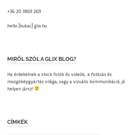
+36 20 3869 269
hello [kukac] glix.hu
MIRŐL SZÓL A GLIX BLOG?
Ha érdekelnek a stock fotók és videók, a fotózás és
mozgóképgyártás világa, vagy a vizuális kommunikáció, jó
helyen jársz!
CÍMKÉK