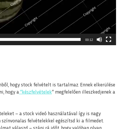
00:12
mből, hogy stock felvételt is tartalmaz. Ennek elkerülése
i, hogy a
“készfelvételek
” megfelelően illeszkedjenek a
leket – a stock videó használatával így is nagy
 színvonalas felvételekkel egészítsd ki a filmedet.
almat válaszd – szánj rá időt, hogy valóban olyan