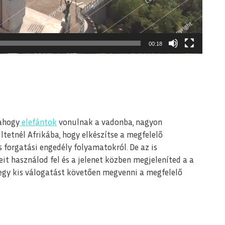
00:18
 ahogy
elefántok
vonulnak a vadonba, nagyon
tetnél Afrikába, hogy elkészítse a megfelelő
s forgatási engedély folyamatokról. De az is
it használod fel és a jelenet közben megjeleníted a a
b egy kis válogatást követően megvenni a megfelelő