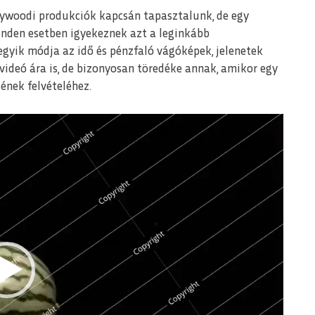
lywoodi produkciók kapcsán tapasztalunk, de egy
inden esetben igyekeznek azt a leginkább
gyik módja az idő és pénzfaló vágóképek, jelenetek
 videó ára is, de bizonyosan töredéke annak, amikor egy
ének felvételéhez.