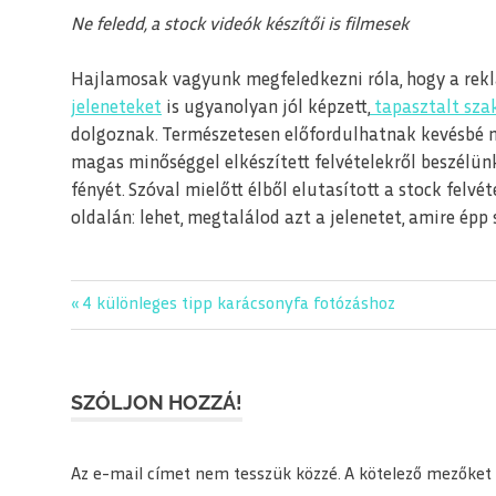
Ne feledd, a stock videók készítői is filmesek
Hajlamosak vagyunk megfeledkezni róla, hogy a rekl
jeleneteket
is ugyanolyan jól képzett,
tapasztalt sz
dolgoznak. Természetesen előfordulhatnak kevésbé 
magas minőséggel elkészített felvételekről beszélün
fényét. Szóval mielőtt élből elutasított a stock felvé
oldalán: lehet, megtalálod azt a jelenetet, amire épp
drónfelvétel
Previous
4 különleges tipp karácsonyfa fotózáshoz
Bejegyzés
film
Post:
navigáció
forgatás
hollywood
SZÓLJON HOZZÁ!
jogtiszta
stock
Az e-mail címet nem tesszük közzé.
A kötelező mezőket
stock