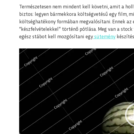
Természetesen nem mindent kell követni, amit a hol
biztos: legyen bármekkora költségvetésű egy film, m
költséghatékony formában megvalósítani. Ennek az e
“készfelvételekkel” történő pótlása. Meg van a stock
egész stábot kell mozgósítani egy
sütemény
készítés
Videólejátszó