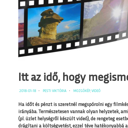
Itt az idő, hogy megism
2018-01-18
PESTI VIKTÓRIA
MOZGÓKÉP
,
VIDEÓ
Ha időt és pénzt is szeretnél megspórolni egy filmké
irányába. Természetesen vannak olyan helyzetek, amik
(pl. üzlet helységről készült videó), de rengeteg esetb
drágítani a költségvetést, ezzel téve hatékonyabbá 