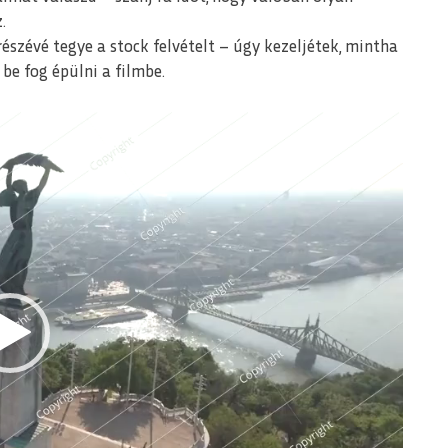
.
részévé tegye a stock felvételt – úgy kezeljétek, mintha
 be fog épülni a filmbe.