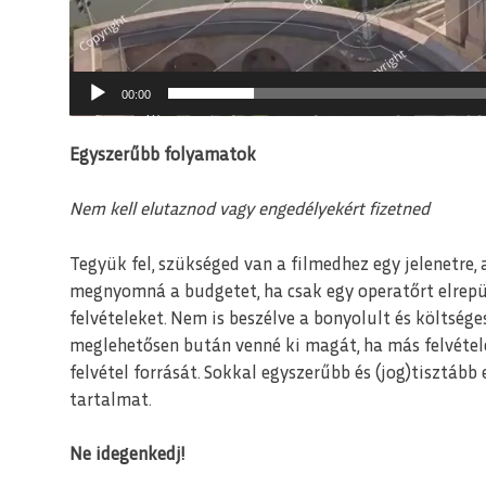
00:00
Egyszerűbb folyamatok
Nem kell elutaznod vagy engedélyekért fizetned
Tegyük fel, szükséged van a filmedhez egy jelenetre,
megnyomná a budgetet, ha csak egy operatőrt elrepül
felvételeket. Nem is beszélve a bonyolult és költsége
meglehetősen bután venné ki magát, ha más felvétele
felvétel forrását. Sokkal egyszerűbb és (jog)tisztáb
tartalmat.
Ne idegenkedj!