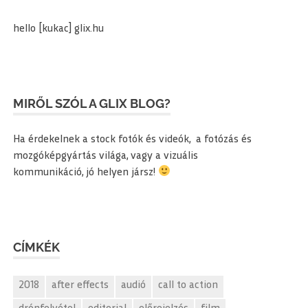
hello [kukac] glix.hu
MIRŐL SZÓL A GLIX BLOG?
Ha érdekelnek a stock fotók és videók, a fotózás és
mozgóképgyártás világa, vagy a vizuális
kommunikáció, jó helyen jársz!
CÍMKÉK
2018
after effects
audió
call to action