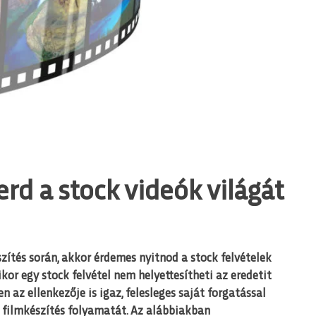
erd a stock videók világát
szítés során, akkor érdemes nyitnod a stock felvételek
or egy stock felvétel nem helyettesítheti az eredetit
en az ellenkezője is igaz, felesleges saját forgatással
a filmkészítés folyamatát. Az alábbiakban