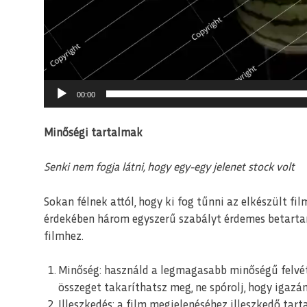
00:00
Minőségi tartalmak
Senki nem fogja látni, hogy egy-egy jelenet stock volt
Sokan félnek attól, hogy ki fog tűnni az elkészült fil
érdekében három egyszerű szabályt érdemes betartan
filmhez.
Minőség: használd a legmagasabb minőségű felvéte
összeget takaríthatsz meg, ne spórolj, hogy igazán
Illeszkedés: a film megjelenéséhez illeszkedő tart