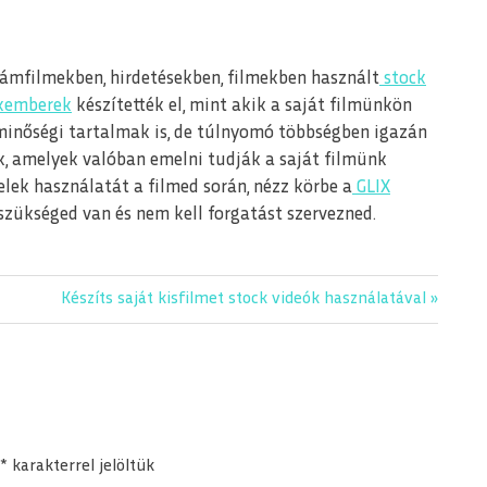
ámfilmekben, hirdetésekben, filmekben használt
stock
akemberek
készítették el, mint akik a saját filmünkön
minőségi tartalmak is, de túlnyomó többségben igazán
k, amelyek valóban emelni tudják a saját filmünk
telek használatát a filmed során, nézz körbe a
GLIX
 szükséged van és nem kell forgatást szervezned.
Next
Készíts saját kisfilmet stock videók használatával
Post:
*
karakterrel jelöltük