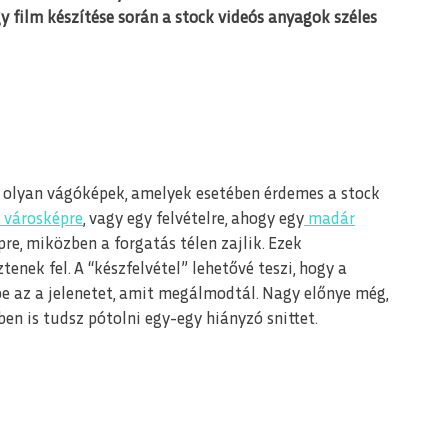
 film készítése során a stock videós anyagok széles
ak olyan vágóképek, amelyek esetében érdemes a stock
városképre
, vagy egy felvételre, ahogy egy
madár
re, miközben a forgatás télen zajlik. Ezek
enek fel. A “készfelvétel” lehetővé teszi, hogy a
be az a jelenetet, amit megálmodtál. Nagy előnye még,
en is tudsz pótolni egy-egy hiányzó snittet.