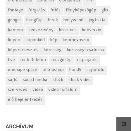
drónfelvétel
editorial
előrejelzés
film
footage
forgatás
fotós
fényképezőgép
glix
google
hangfájl
hirek
hollywood
jogtiszta
kamera
kedvezmény
kisszines
konverzió
kupon
kuponkód
kép
képmegosztó
képszerkesztés
közösség
közösségi csatorna
live
mobiltelefon
mozgókép
napiajanlo
onepage.space
photoshop
Pond5
sajtofoto
sajtó
social media
stock
stock videó
szervezés
videó
videó tartalom
élő bejelentkezés
ARCHÍVUM