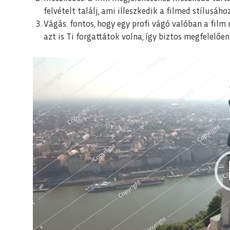
felvételt találj, ami illeszkedik a filmed stílusához
Vágás: fontos, hogy egy profi vágó valóban a film 
azt is Ti forgattátok volna, így biztos megfelelően
Videólejátszó