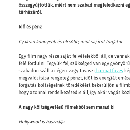
összegyűjtöttük, miért nem szabad megfeledkezni egy
tárházáról.
Idő és pénz
Gyakran könnyebb és olcsóbb, mint sajátot forgatni
Egy film nagy része saját felvételekből áll, de vann
felé fordulni. Tegyük fel, szükséged van egy gyönyörű
szabadon száll az égen, vagy tavaszi
harmatfüves
kép
megvalósítása rengeteg pénzt, időt és energiát emészt
forgatás költségeinek töredékéért bekerüljön a film
hogy azonnal rendelkezésedre áll, így akár vágás közb
A nagy költségvetésű filmekből sem marad ki
Hollywood is használja