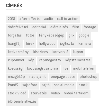
CÍMKÉK
2018
after effects
audió
call to action
drónfelvétel
editorial
előrejelzés
film
footage
forgatás
fotós
fényképezőgép
glix
google
hangfájl
hirek
hollywood
jogtiszta
kamera
kedvezmény
kisszines
konverzió
kupon
kuponkód
kép
képmegosztó
képszerkesztés
közösség
közösségi csatorna
live
mobiltelefon
mozgókép
napiajanlo
onepage.space
photoshop
Pond5
sajtofoto
sajtó
social media
stock
stock videó
szervezés
videó
videó tartalom
élő bejelentkezés