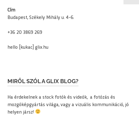
Cím
Budapest, Székely Mihály u. 4-6.
+36 20 3869 269
hello [kukac] glix.hu
MIRŐL SZÓL A GLIX BLOG?
Ha érdekelnek a stock fotók és videók, a fotózás és
mozgóképgyártás világa, vagy a vizuális kommunikáció, jó
helyen jársz!