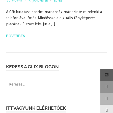
2017-07-17
HAJNAL PÉTER
EGYÉB
A Gfk kutatása szerint manapság már szinte mindenki a
telefonjával fotóz. Mindössze a digitális fényképezés
piacának 3 százaléka jut a[…]
BŐVEBBEN
KERESS A GLIX BLOGON
Keresés:
ITT VAGYUNK ELÉRHETŐEK