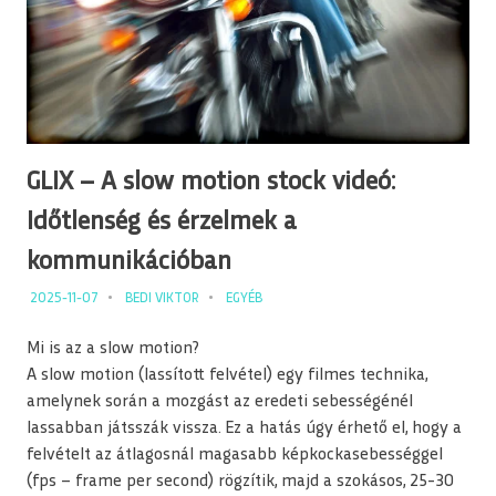
GLIX – A slow motion stock videó:
Időtlenség és érzelmek a
kommunikációban
2025-11-07
BEDI VIKTOR
EGYÉB
Mi is az a slow motion?
A slow motion (lassított felvétel) egy filmes technika,
amelynek során a mozgást az eredeti sebességénél
lassabban játsszák vissza. Ez a hatás úgy érhető el, hogy a
felvételt az átlagosnál magasabb képkockasebességgel
(fps – frame per second) rögzítik, majd a szokásos, 25-30