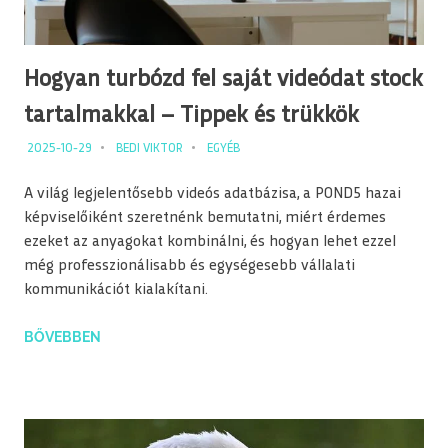
Hogyan turbózd fel saját videódat stock
tartalmakkal – Tippek és trükkök
2025-10-29
BEDI VIKTOR
EGYÉB
A világ legjelentősebb videós adatbázisa, a POND5 hazai
képviselőiként szeretnénk bemutatni, miért érdemes
ezeket az anyagokat kombinálni, és hogyan lehet ezzel
még professzionálisabb és egységesebb vállalati
kommunikációt kialakítani.
BŐVEBBEN