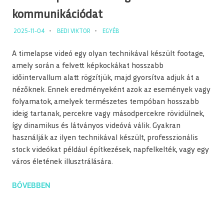
kommunikációdat
2025-11-04
BEDI VIKTOR
EGYÉB
A timelapse videó egy olyan technikával készült footage,
amely során a felvett képkockákat hosszabb
időintervallum alatt rögzítjük, majd gyorsítva adjuk át a
nézőknek. Ennek eredményeként azok az események vagy
folyamatok, amelyek természetes tempóban hosszabb
ideig tartanak, percekre vagy másodpercekre rövidülnek,
így dinamikus és látványos videóvá válik. Gyakran
használják az ilyen technikával készült, professzionális
stock videókat például építkezések, napfelkelték, vagy egy
város életének illusztrálására.
BŐVEBBEN