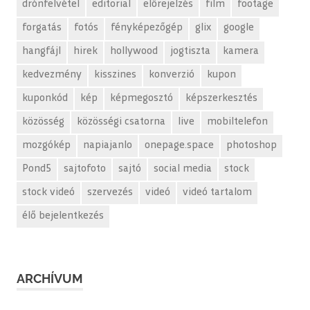
drónfelvétel
editorial
előrejelzés
film
footage
forgatás
fotós
fényképezőgép
glix
google
hangfájl
hirek
hollywood
jogtiszta
kamera
kedvezmény
kisszines
konverzió
kupon
kuponkód
kép
képmegosztó
képszerkesztés
közösség
közösségi csatorna
live
mobiltelefon
mozgókép
napiajanlo
onepage.space
photoshop
Pond5
sajtofoto
sajtó
social media
stock
stock videó
szervezés
videó
videó tartalom
élő bejelentkezés
ARCHÍVUM