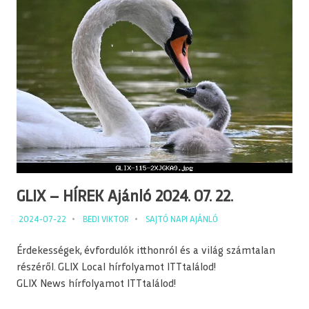
GLIX – HÍREK Ajánló 2024. 07. 22.
2024-07-22
BEDI VIKTOR
SAJTÓ NAPI AJÁNLÓ
Érdekességek, évfordulók itthonról és a világ számtalan
részéről. GLIX Local hírfolyamot ITTtalálod!
GLIX News hírfolyamot ITTtalálod!