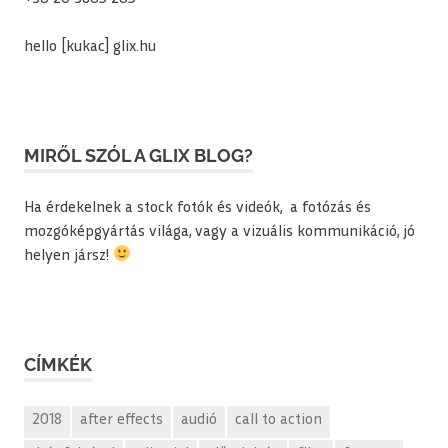
hello [kukac] glix.hu
MIRŐL SZÓL A GLIX BLOG?
Ha érdekelnek a stock fotók és videók, a fotózás és
mozgóképgyártás világa, vagy a vizuális kommunikáció, jó
helyen jársz!
CÍMKÉK
2018
after effects
audió
call to action