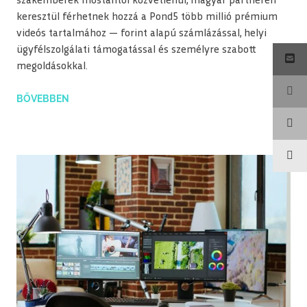
szakemberek mostantól közvetlenül, magyar partneren
keresztül férhetnek hozzá a Pond5 több millió prémium
videós tartalmához — forint alapú számlázással, helyi
ügyfélszolgálati támogatással és személyre szabott
megoldásokkal.
BŐVEBBEN