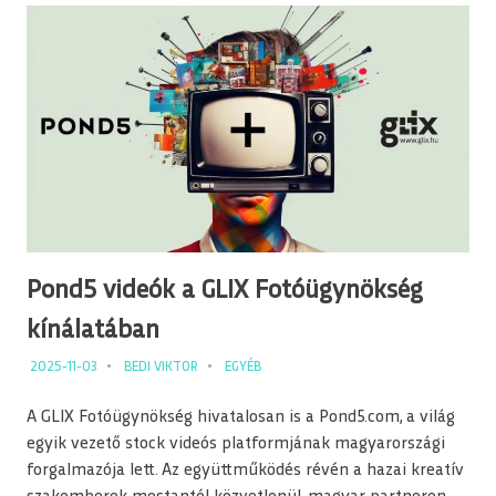
Pond5 videók a GLIX Fotóügynökség
kínálatában
2025-11-03
BEDI VIKTOR
EGYÉB
A GLIX Fotóügynökség hivatalosan is a Pond5.com, a világ
egyik vezető stock videós platformjának magyarországi
forgalmazója lett. Az együttműködés révén a hazai kreatív