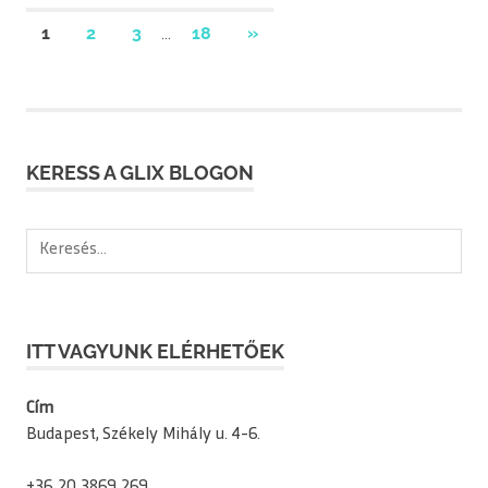
Bejegyzések
NEXT
1
2
3
18
»
…
POSTS
lapozása
KERESS A GLIX BLOGON
Keresés:
ITT VAGYUNK ELÉRHETŐEK
Cím
Budapest, Székely Mihály u. 4-6.
+36 20 3869 269