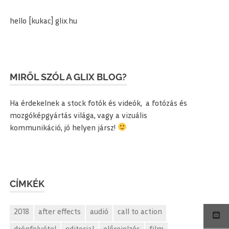
hello [kukac] glix.hu
MIRŐL SZÓL A GLIX BLOG?
Ha érdekelnek a stock fotók és videók, a fotózás és
mozgóképgyártás világa, vagy a vizuális
kommunikáció, jó helyen jársz!
CÍMKÉK
2018
after effects
audió
call to action