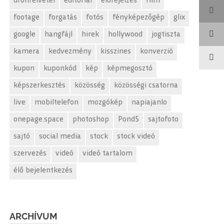
drónfelvétel
editorial
előrejelzés
film
footage
forgatás
fotós
fényképezőgép
glix
google
hangfájl
hirek
hollywood
jogtiszta
kamera
kedvezmény
kisszines
konverzió
kupon
kuponkód
kép
képmegosztó
képszerkesztés
közösség
közösségi csatorna
live
mobiltelefon
mozgókép
napiajanlo
onepage.space
photoshop
Pond5
sajtofoto
sajtó
social media
stock
stock videó
szervezés
videó
videó tartalom
élő bejelentkezés
ARCHÍVUM