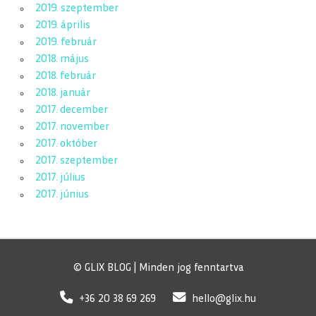
2019. szeptember
2019. április
2019. február
2018. május
2018. február
2018. január
2017. december
2017. november
2017. október
2017. szeptember
2017. július
2017. június
© GLIX BLOG | Minden jog fenntartva
+36 20 38 69 269
hello@glix.hu