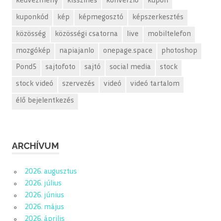
kedvezmény
kisszines
konverzió
kupon
kuponkód
kép
képmegosztó
képszerkesztés
közösség
közösségi csatorna
live
mobiltelefon
mozgókép
napiajanlo
onepage.space
photoshop
Pond5
sajtofoto
sajtó
social media
stock
stock videó
szervezés
videó
videó tartalom
élő bejelentkezés
ARCHÍVUM
2026. augusztus
2026. július
2026. június
2026. május
2026. április