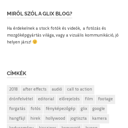
MIRŐL SZÓL A GLIX BLOG?
Ha érdekelnek a stock fotók és videók, a fotózás és
mozgóképgyártás világa, vagy a vizuális kommunikáció, jó
helyen jársz!
CÍMKÉK
2018
after effects
audió
call to action
drónfelvétel
editorial
előrejelzés
film
footage
forgatás
fotós
fényképezőgép
glix
google
hangfájl
hirek
hollywood
jogtiszta
kamera