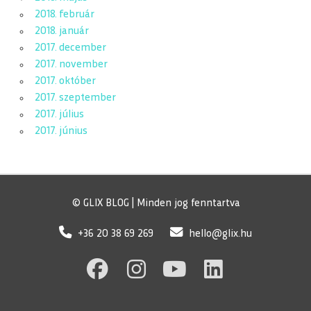
2018. február
2018. január
2017. december
2017. november
2017. október
2017. szeptember
2017. július
2017. június
© GLIX BLOG | Minden jog fenntartva
+36 20 38 69 269
hello@glix.hu