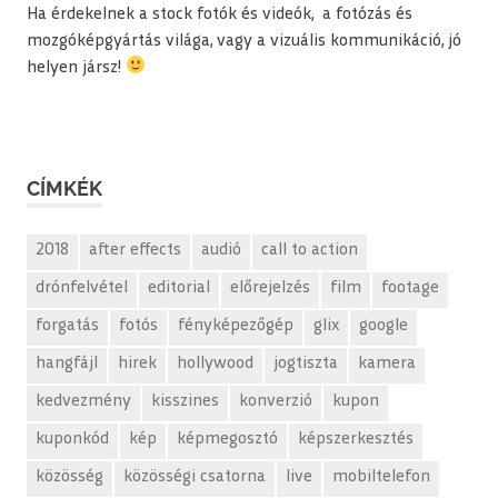
Ha érdekelnek a stock fotók és videók, a fotózás és
mozgóképgyártás világa, vagy a vizuális kommunikáció, jó
helyen jársz!
CÍMKÉK
2018
after effects
audió
call to action
drónfelvétel
editorial
előrejelzés
film
footage
forgatás
fotós
fényképezőgép
glix
google
hangfájl
hirek
hollywood
jogtiszta
kamera
kedvezmény
kisszines
konverzió
kupon
kuponkód
kép
képmegosztó
képszerkesztés
közösség
közösségi csatorna
live
mobiltelefon