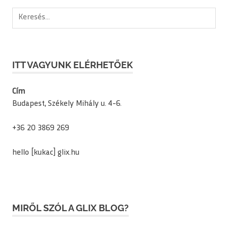
Keresés:
ITT VAGYUNK ELÉRHETŐEK
Cím
Budapest, Székely Mihály u. 4-6.
+36 20 3869 269
hello [kukac] glix.hu
MIRŐL SZÓL A GLIX BLOG?