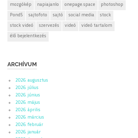
mozgókép
napiajanlo
onepage.space
photoshop
Pond5
sajtofoto
sajtó
social media
stock
stock videó
szervezés
videó
videó tartalom
élő bejelentkezés
ARCHÍVUM
2026. augusztus
2026. július
2026. június
2026. május
2026. április
2026. március
2026. február
2026. január