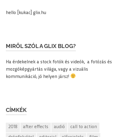
hello [kukac] glix.hu
MIRŐL SZÓL A GLIX BLOG?
Ha érdekelnek a stock fotók és videók, a fotózás és
mozgóképgyártás világa, vagy a vizuális
kommunikáció, jó helyen jársz!
CÍMKÉK
2018
after effects
audió
call to action