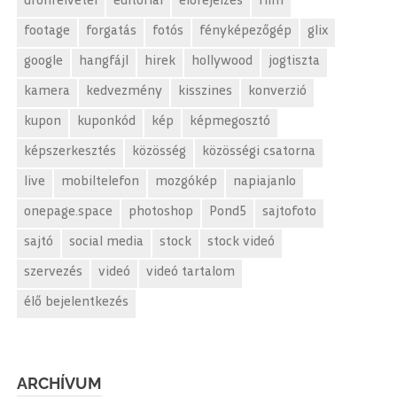
drónfelvétel
editorial
előrejelzés
film
footage
forgatás
fotós
fényképezőgép
glix
google
hangfájl
hirek
hollywood
jogtiszta
kamera
kedvezmény
kisszines
konverzió
kupon
kuponkód
kép
képmegosztó
képszerkesztés
közösség
közösségi csatorna
live
mobiltelefon
mozgókép
napiajanlo
onepage.space
photoshop
Pond5
sajtofoto
sajtó
social media
stock
stock videó
szervezés
videó
videó tartalom
élő bejelentkezés
ARCHÍVUM