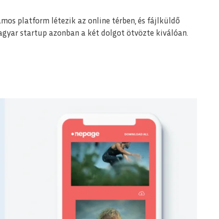
os platform létezik az online térben, és fájlküldő
agyar startup azonban a két dolgot ötvözte kiválóan.