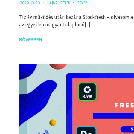
2020-10-20
HAJNAL PÉTER
EGYÉB
Tíz év működés után bezár a Stockfresh – olvasom a 
az egyetlen magyar tulajdonú[…]
BŐVEBBEN