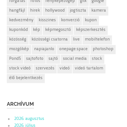
forgatás
fotós
fényképezőgép
glix
google
hangfájl
hirek
hollywood
jogtiszta
kamera
kedvezmény
kisszines
konverzió
kupon
kuponkód
kép
képmegosztó
képszerkesztés
közösség
közösségi csatorna
live
mobiltelefon
mozgókép
napiajanlo
onepage.space
photoshop
Pond5
sajtofoto
sajtó
social media
stock
stock videó
szervezés
videó
videó tartalom
élő bejelentkezés
ARCHÍVUM
2026. augusztus
2026. július