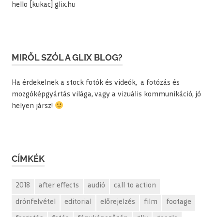
hello [kukac] glix.hu
MIRŐL SZÓL A GLIX BLOG?
Ha érdekelnek a stock fotók és videók, a fotózás és
mozgóképgyártás világa, vagy a vizuális kommunikáció, jó
helyen jársz!
CÍMKÉK
2018
after effects
audió
call to action
drónfelvétel
editorial
előrejelzés
film
footage