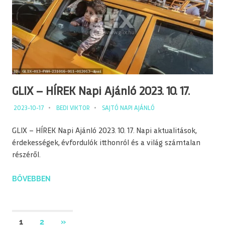
GLIX – HÍREK Napi Ajánló 2023. 10. 17.
2023-10-17
BEDI VIKTOR
SAJTÓ NAPI AJÁNLÓ
GLIX – HÍREK Napi Ajánló 2023. 10. 17. Napi aktualitások,
érdekességek, évfordulók itthonról és a világ számtalan
részéről.
BŐVEBBEN
Bejegyzések
NEXT
1
2
»