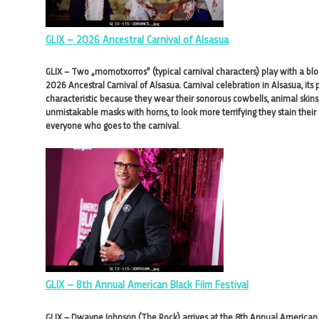
GLIX – 2026 Ancestral Carnival of Alsasua
GLIX – Two „momotxorros” (typical carnival characters) play with a bloo
2026 Ancestral Carnival of Alsasua. Carnival celebration in Alsasua, its
characteristic because they wear their sonorous cowbells, animal skins,
unmistakable masks with horns, to look more terrifying they stain their
everyone who goes to the carnival.
GLIX – 8th Annual American Black Film Festival
GLIX – Dwayne Johnson (The Rock) arrives at the 8th Annual American B