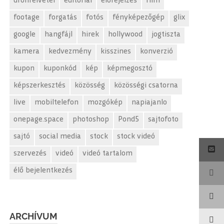
drónfelvétel
editorial
előrejelzés
film
footage
forgatás
fotós
fényképezőgép
glix
google
hangfájl
hirek
hollywood
jogtiszta
kamera
kedvezmény
kisszines
konverzió
kupon
kuponkód
kép
képmegosztó
képszerkesztés
közösség
közösségi csatorna
live
mobiltelefon
mozgókép
napiajanlo
onepage.space
photoshop
Pond5
sajtofoto
sajtó
social media
stock
stock videó
szervezés
videó
videó tartalom
élő bejelentkezés
ARCHÍVUM