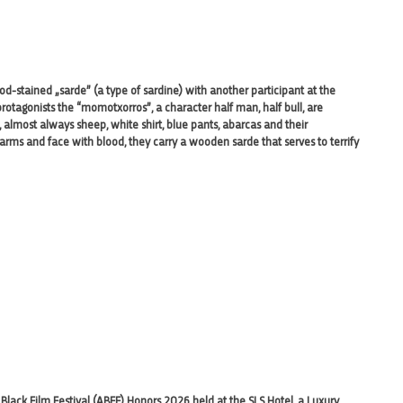
d-stained „sarde” (a type of sardine) with another participant at the
 protagonists the “momotxorros”, a character half man, half bull, are
 almost always sheep, white shirt, blue pants, abarcas and their
 arms and face with blood, they carry a wooden sarde that serves to terrify
lack Film Festival (ABFF) Honors 2026 held at the SLS Hotel, a Luxury