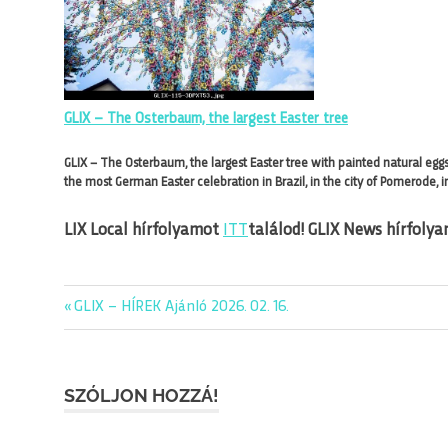
GLIX – The Osterbaum, the largest Easter tree
GLIX – The Osterbaum, the largest Easter tree with painted natural eggs
the most German Easter celebration in Brazil, in the city of Pomerode, i
LIX Local hírfolyamot
ITT
találod!
GLIX News hírfoly
Previous
GLIX – HÍREK Ajánló 2026. 02. 16.
Bejegyzés
Post:
navigáció
SZÓLJON HOZZÁ!