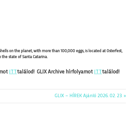
hells on the planet, with more than 100,000 eggs, is located at Osterfest,
n the state of Santa Catarina.
amot
ITT
találod!
GLIX Archive hírfolyamot
ITT
találod!
Next
GLIX – HÍREK Ajánló 2026. 02. 23.
Post: