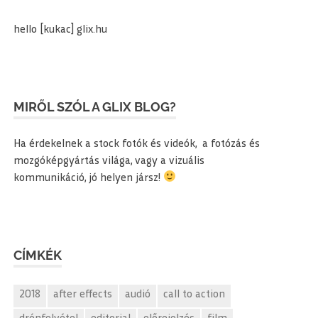
hello [kukac] glix.hu
MIRŐL SZÓL A GLIX BLOG?
Ha érdekelnek a stock fotók és videók, a fotózás és
mozgóképgyártás világa, vagy a vizuális
kommunikáció, jó helyen jársz!
CÍMKÉK
2018
after effects
audió
call to action