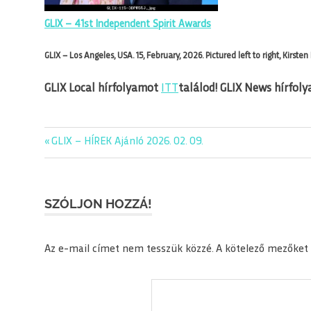
GLIX – 41st Independent Spirit Awards
GLIX – Los Angeles, USA. 15, February, 2026. Pictured left to right, Kirst
GLIX Local hírfolyamot
ITT
találod!
GLIX News hírfol
Previous
GLIX – HÍREK Ajánló 2026. 02. 09.
Bejegyzés
Post:
navigáció
SZÓLJON HOZZÁ!
Az e-mail címet nem tesszük közzé.
A kötelező mezőket