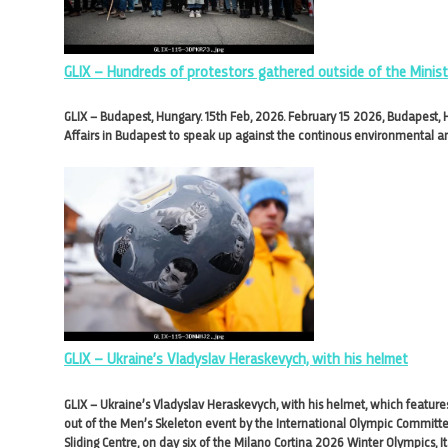
GLIX – Hundreds of protestors gathered outside of the Ministr
GLIX – Budapest, Hungary. 15th Feb, 2026. February 15 2026, Budapest, 
Affairs in Budapest to speak up against the continous environmental 
GLIX – Ukraine’s Vladyslav Heraskevych, with his helmet
GLIX – Ukraine’s Vladyslav Heraskevych, with his helmet, which features
out of the Men’s Skeleton event by the International Olympic Committee
Sliding Centre, on day six of the Milano Cortina 2026 Winter Olympics, It