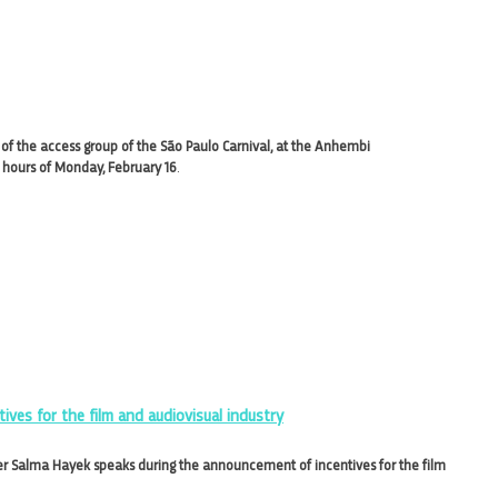
 the access group of the São Paulo Carnival, at the Anhembi
y hours of Monday, February 16
.
ves for the film and audiovisual industry
cer Salma Hayek speaks during the announcement of incentives for the film