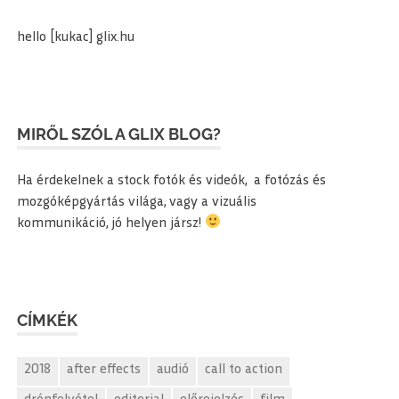
hello [kukac] glix.hu
MIRŐL SZÓL A GLIX BLOG?
Ha érdekelnek a stock fotók és videók, a fotózás és
mozgóképgyártás világa, vagy a vizuális
kommunikáció, jó helyen jársz!
CÍMKÉK
2018
after effects
audió
call to action