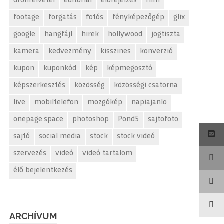
drónfelvétel
editorial
előrejelzés
film
footage
forgatás
fotós
fényképezőgép
glix
google
hangfájl
hirek
hollywood
jogtiszta
kamera
kedvezmény
kisszines
konverzió
kupon
kuponkód
kép
képmegosztó
képszerkesztés
közösség
közösségi csatorna
live
mobiltelefon
mozgókép
napiajanlo
onepage.space
photoshop
Pond5
sajtofoto
sajtó
social media
stock
stock videó
szervezés
videó
videó tartalom
élő bejelentkezés
ARCHÍVUM