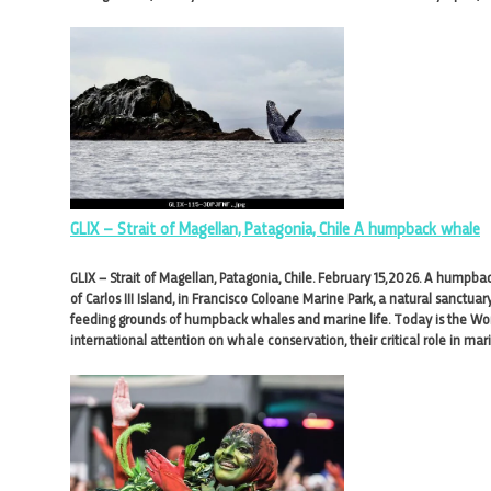
GLIX – Strait of Magellan, Patagonia, Chile A humpback whale
GLIX – Strait of Magellan, Patagonia, Chile. February 15,2026. A humpb
of Carlos III Island, in Francisco Coloane Marine Park, a natural sanctua
feeding grounds of humpback whales and marine life. Today is the Wor
international attention on whale conservation, their critical role in ma