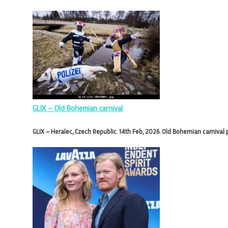
GLIX – Old Bohemian carnival
GLIX – Heralec, Czech Republic. 14th Feb, 2026. Old Bohemian carnival p