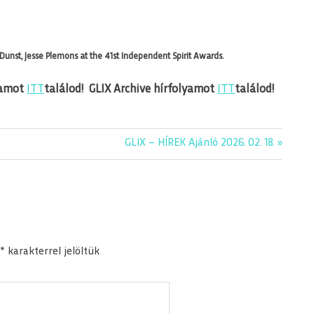
en Dunst, Jesse Plemons at the 41st Independent Spirit Awards.
yamot
ITT
találod!
GLIX Archive hírfolyamot
ITT
találod!
Next
GLIX – HÍREK Ajánló 2026. 02. 18.
Post:
*
karakterrel jelöltük