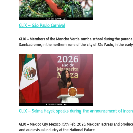
GLIX – São Paulo Carnival
GLIX – Members of the Mancha Verde samba school during the parade of
Sambadrome, in the northern zone of the city of São Paulo, in the earl
GLIX – Salma Hayek speaks during the announcement of incenti
GLIX – Mexico City, Mexico. 15th Feb, 2026. Mexican actress and produ
and audiovisual industry at the National Palace.