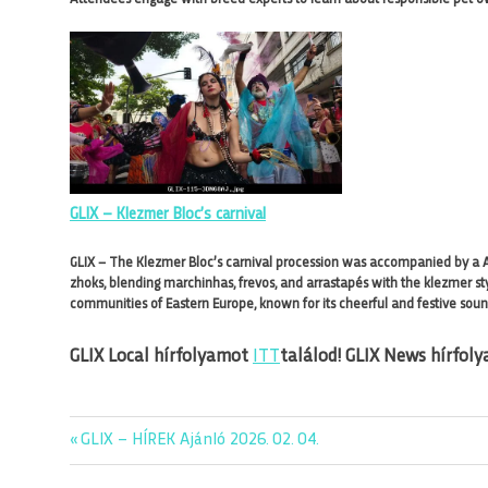
GLIX – Klezmer Bloc’s carnival
GLIX – The Klezmer Bloc’s carnival procession was accompanied by a A 
zhoks, blending marchinhas, frevos, and arrastapés with the klezmer sty
communities of Eastern Europe, known for its cheerful and festive sound,
GLIX Local hírfolyamot
ITT
találod!
GLIX News hírfol
Previous
GLIX – HÍREK Ajánló 2026. 02. 04.
Bejegyzés
Post: