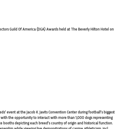
ctors Guild Of America (DGA) Awards held at The Beverly Hilton Hotel on
’ event at the Jacob K. Javits Convention Center during football’s biggest
with the opportunity to interact with more than 1,000 dogs representing
 booths depicting each breed’s country of origin and historical function.
nership while viewing live demonstrations of canine athleticism, incl
…