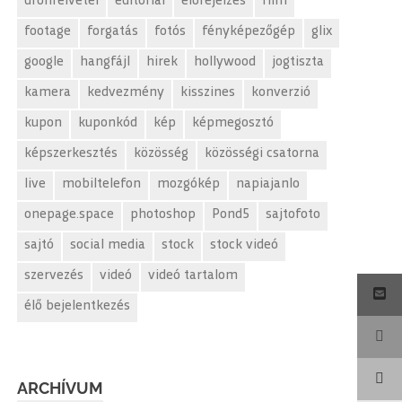
drónfelvétel
editorial
előrejelzés
film
footage
forgatás
fotós
fényképezőgép
glix
google
hangfájl
hirek
hollywood
jogtiszta
kamera
kedvezmény
kisszines
konverzió
kupon
kuponkód
kép
képmegosztó
képszerkesztés
közösség
közösségi csatorna
live
mobiltelefon
mozgókép
napiajanlo
onepage.space
photoshop
Pond5
sajtofoto
sajtó
social media
stock
stock videó
szervezés
videó
videó tartalom
élő bejelentkezés
ARCHÍVUM