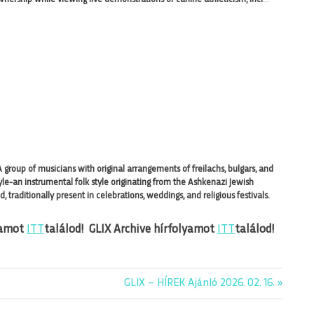
group of musicians with original arrangements of freilachs, bulgars, and
le-an instrumental folk style originating from the Ashkenazi Jewish
 traditionally present in celebrations, weddings, and religious festivals.
yamot
ITT
találod!
GLIX Archive hírfolyamot
ITT
találod!
Next
GLIX – HÍREK Ajánló 2026. 02. 16.
Post: