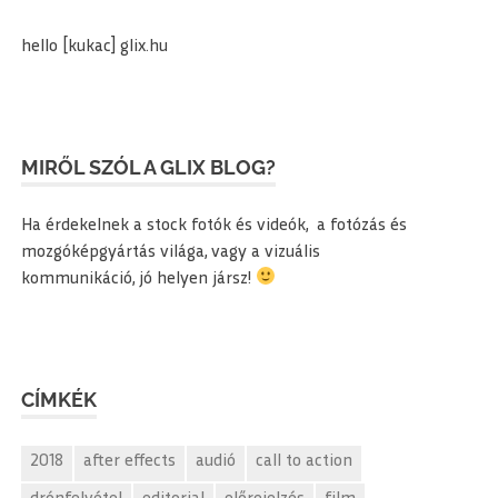
hello [kukac] glix.hu
MIRŐL SZÓL A GLIX BLOG?
Ha érdekelnek a stock fotók és videók, a fotózás és
mozgóképgyártás világa, vagy a vizuális
kommunikáció, jó helyen jársz!
CÍMKÉK
2018
after effects
audió
call to action