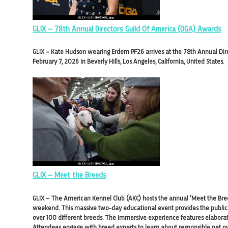
GLIX – 78th Annual Directors Guild Of America (DGA) Awards
GLIX – Kate Hudson wearing Erdem PF26 arrives at the 78th Annual Dire
February 7, 2026 in Beverly Hills, Los Angeles, California, United States.
GLIX – Meet the Breeds
GLIX – The American Kennel Club (AKC) hosts the annual ‘Meet the Breeds
weekend. This massive two-day educational event provides the public 
over 100 different breeds. The immersive experience features elaborate
Attendees engage with breed experts to learn about responsible pet ow