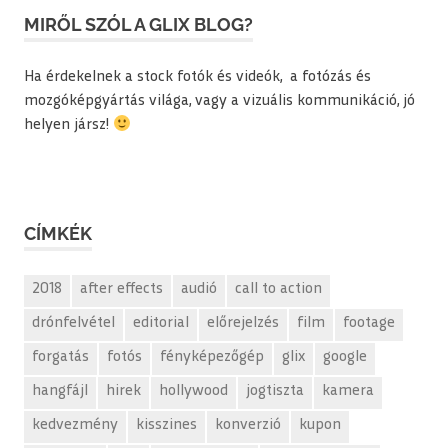
MIRŐL SZÓL A GLIX BLOG?
Ha érdekelnek a stock fotók és videók, a fotózás és
mozgóképgyártás világa, vagy a vizuális kommunikáció, jó
helyen jársz!
CÍMKÉK
2018
after effects
audió
call to action
drónfelvétel
editorial
előrejelzés
film
footage
forgatás
fotós
fényképezőgép
glix
google
hangfájl
hirek
hollywood
jogtiszta
kamera
kedvezmény
kisszines
konverzió
kupon