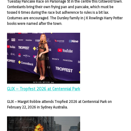
Tuesday Pancake Race on Parsonage St in the centre this Cotswold town.
Contestants bring their own frying pan and pancake, which must be
tossed 6 times during the race but adherence to rules is a bit lax.
Costumes are encouraged. The Dursley family in J K Rowlings Harry Potter
books were named after the town.
GLIX – Tropfest 2026 at Centennial Park
GLIX – Margot Robbie attends Tropfest 2026 at Centennial Park on
February 22, 2026 in Sydney Australia.