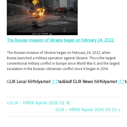
The Russian invasion of Ukraine began on February 24, 2022.
The Russian invasion of Ukraine began on February 24, 2022, when
Russia launched a military operation against Ukraine. This is the largest
conventional military conflict in Europe since World War II, and the largest
escalation in the Russian–Ukrainian conflict since it began in 2014.
G
LIX Local hírfolyamot
ITT
találod!
GLIX News hírfolyamot
ITT
t
Previous
GLIX – HÍREK Ajánló 2026. 02. 18.
Bejegyzés
Post:
Next
GLIX – HÍREK Ajánló 2026. 03. 03.
navigáció
Post: