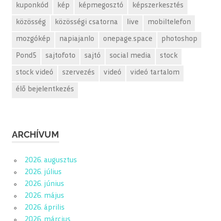
kuponkód
kép
képmegosztó
képszerkesztés
közösség
közösségi csatorna
live
mobiltelefon
mozgókép
napiajanlo
onepage.space
photoshop
Pond5
sajtofoto
sajtó
social media
stock
stock videó
szervezés
videó
videó tartalom
élő bejelentkezés
ARCHÍVUM
2026. augusztus
2026. július
2026. június
2026. május
2026. április
2026. március