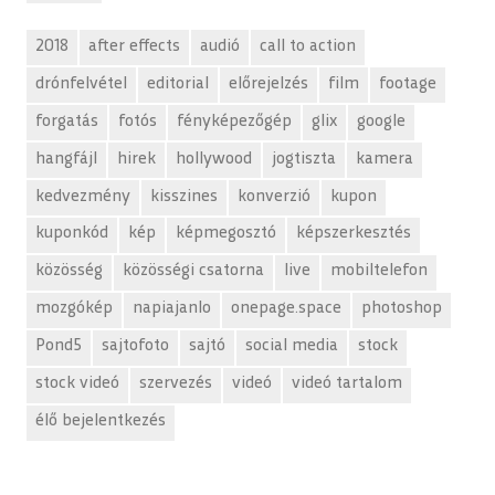
2018
after effects
audió
call to action
drónfelvétel
editorial
előrejelzés
film
footage
forgatás
fotós
fényképezőgép
glix
google
hangfájl
hirek
hollywood
jogtiszta
kamera
kedvezmény
kisszines
konverzió
kupon
kuponkód
kép
képmegosztó
képszerkesztés
közösség
közösségi csatorna
live
mobiltelefon
mozgókép
napiajanlo
onepage.space
photoshop
Pond5
sajtofoto
sajtó
social media
stock
stock videó
szervezés
videó
videó tartalom
élő bejelentkezés