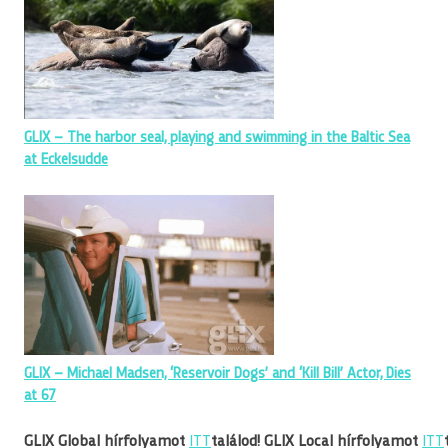
GLIX – The harbor seal, playing and swimming in the Baltic Sea
at Eckelsudde
GLIX – Michael Madsen, ‘Reservoir Dogs’ and ‘Kill Bill’ Actor, Dies
at 67
GLIX Global hírfolyamot
ITT
találod!
GLIX Local hírfolyamot
ITT