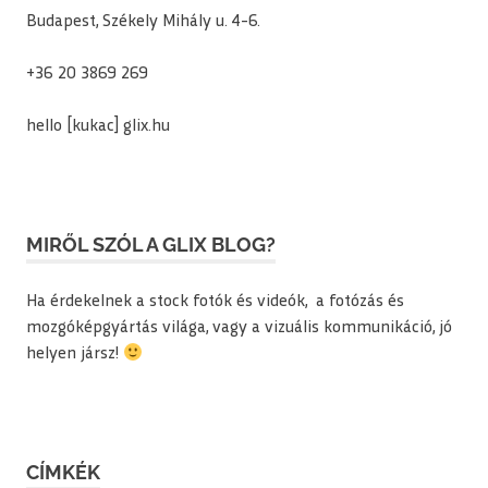
Budapest, Székely Mihály u. 4-6.
+36 20 3869 269
hello [kukac] glix.hu
MIRŐL SZÓL A GLIX BLOG?
Ha érdekelnek a stock fotók és videók, a fotózás és
mozgóképgyártás világa, vagy a vizuális kommunikáció, jó
helyen jársz!
CÍMKÉK