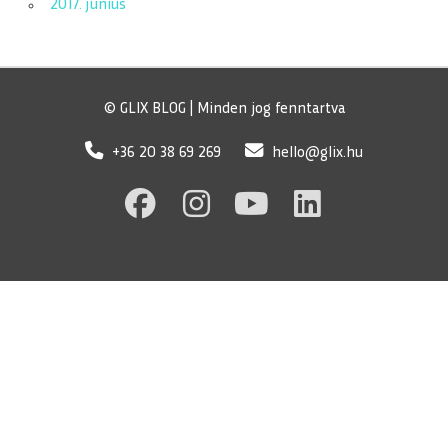
2017. június
© GLIX BLOG | Minden jog fenntartva
+36 20 38 69 269
hello@glix.hu