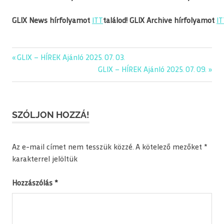
GLIX News hírfolyamot
ITT
találod!
GLIX Archive hírfolyamot
IT
Previous
GLIX – HÍREK Ajánló 2025. 07. 03.
Bejegyzés
Post:
Next
GLIX – HÍREK Ajánló 2025. 07. 09.
navigáció
Post:
SZÓLJON HOZZÁ!
Az e-mail címet nem tesszük közzé.
A kötelező mezőket
*
karakterrel jelöltük
Hozzászólás
*