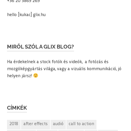
+36 20 3869 269
hello [kukac] glix.hu
MIRŐL SZÓL A GLIX BLOG?
Ha érdekelnek a stock fotók és videók, a fotózás és
mozgóképgyártás világa, vagy a vizuális kommunikáció, jó
helyen jársz!
CÍMKÉK
2018
after effects
audió
call to action