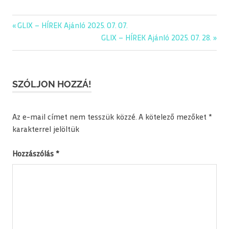
Previous
GLIX – HÍREK Ajánló 2025. 07. 07.
Bejegyzés
Post:
Next
GLIX – HÍREK Ajánló 2025. 07. 28.
navigáció
Post:
SZÓLJON HOZZÁ!
Az e-mail címet nem tesszük közzé.
A kötelező mezőket
*
karakterrel jelöltük
Hozzászólás
*