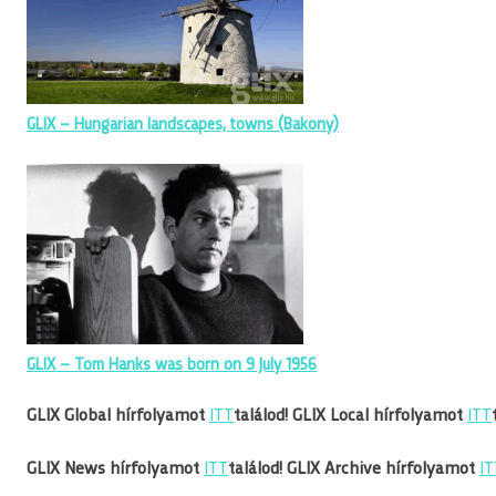
GLIX – Hungarian landscapes, towns (Bakony)
GLIX – Tom Hanks was born on 9 July 1956
GLIX Global hírfolyamot
ITT
találod!
GLIX Local hírfolyamot
ITT
GLIX News hírfolyamot
ITT
találod!
GLIX Archive hírfolyamot
IT