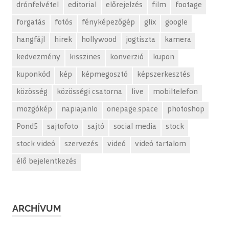
drónfelvétel
editorial
előrejelzés
film
footage
forgatás
fotós
fényképezőgép
glix
google
hangfájl
hirek
hollywood
jogtiszta
kamera
kedvezmény
kisszines
konverzió
kupon
kuponkód
kép
képmegosztó
képszerkesztés
közösség
közösségi csatorna
live
mobiltelefon
mozgókép
napiajanlo
onepage.space
photoshop
Pond5
sajtofoto
sajtó
social media
stock
stock videó
szervezés
videó
videó tartalom
élő bejelentkezés
ARCHÍVUM