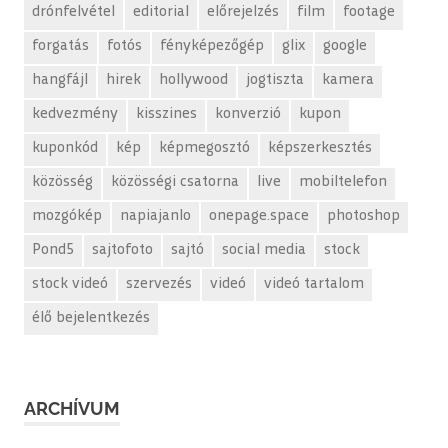
drónfelvétel
editorial
előrejelzés
film
footage
forgatás
fotós
fényképezőgép
glix
google
hangfájl
hirek
hollywood
jogtiszta
kamera
kedvezmény
kisszines
konverzió
kupon
kuponkód
kép
képmegosztó
képszerkesztés
közösség
közösségi csatorna
live
mobiltelefon
mozgókép
napiajanlo
onepage.space
photoshop
Pond5
sajtofoto
sajtó
social media
stock
stock videó
szervezés
videó
videó tartalom
élő bejelentkezés
ARCHÍVUM