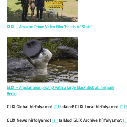
GLIX – Amazon Prime Video Film ‘Heads of State’
GLIX – A polar bear playing with a large black disk at Tierpark
Berlin
GLIX Global hírfolyamot
ITT
találod!
GLIX Local hírfolyamot
ITT
GLIX News hírfolyamot
ITT
találod!
GLIX Archive hírfolyamot
IT