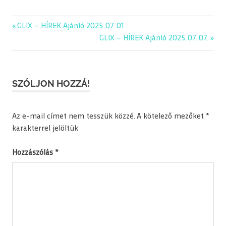
Previous
GLIX – HÍREK Ajánló 2025. 07. 01.
Bejegyzés
Post:
Next
GLIX – HÍREK Ajánló 2025. 07. 07.
navigáció
Post:
SZÓLJON HOZZÁ!
Az e-mail címet nem tesszük közzé.
A kötelező mezőket
*
karakterrel jelöltük
Hozzászólás
*