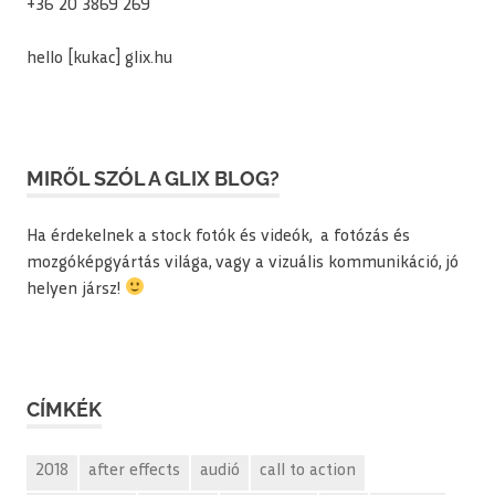
+36 20 3869 269
hello [kukac] glix.hu
MIRŐL SZÓL A GLIX BLOG?
Ha érdekelnek a stock fotók és videók, a fotózás és
mozgóképgyártás világa, vagy a vizuális kommunikáció, jó
helyen jársz!
CÍMKÉK
2018
after effects
audió
call to action