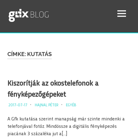
GLIX Blog
SEAR
MENU
A
GLIX
Ugrás
Fotóügynökség
blogja
a
–
tartalomhoz
CÍMKE:
KUTATÁS
fotós
hírek
és
a
stock
Kiszorítják az okostelefonok a
fotók
fényképezőgépeket
világa
testközelből
2017-07-17
HAJNAL PÉTER
EGYÉB
A Gfk kutatása szerint manapság már szinte mindenki a
telefonjával fotóz. Mindössze a digitális fényképezés
piacának 3 százaléka jut a[…]