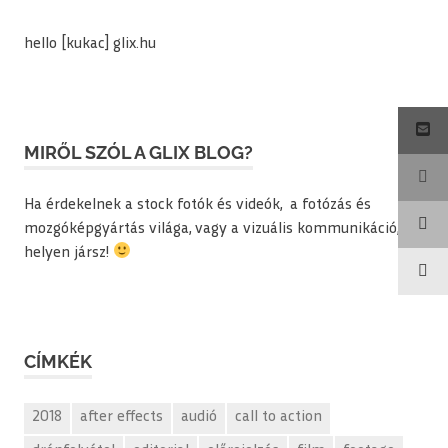
hello [kukac] glix.hu
MIRŐL SZÓL A GLIX BLOG?
Ha érdekelnek a stock fotók és videók, a fotózás és
mozgóképgyártás világa, vagy a vizuális kommunikáció, jó
helyen jársz!
CÍMKÉK
2018
after effects
audió
call to action