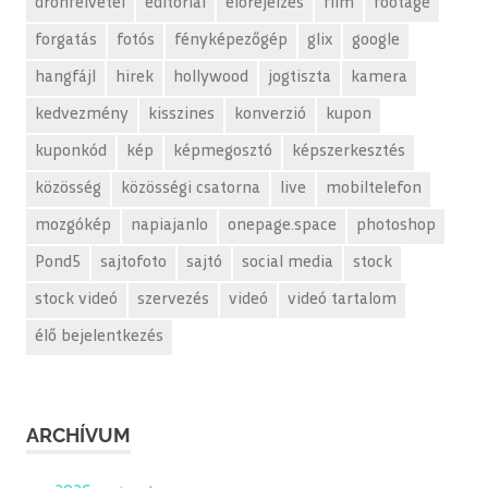
drónfelvétel
editorial
előrejelzés
film
footage
forgatás
fotós
fényképezőgép
glix
google
hangfájl
hirek
hollywood
jogtiszta
kamera
kedvezmény
kisszines
konverzió
kupon
kuponkód
kép
képmegosztó
képszerkesztés
közösség
közösségi csatorna
live
mobiltelefon
mozgókép
napiajanlo
onepage.space
photoshop
Pond5
sajtofoto
sajtó
social media
stock
stock videó
szervezés
videó
videó tartalom
élő bejelentkezés
ARCHÍVUM