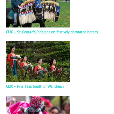
GLIX – St. George’s Ride ride on festively decorated horses
GLIX – Fine Teas South of Wenchuan