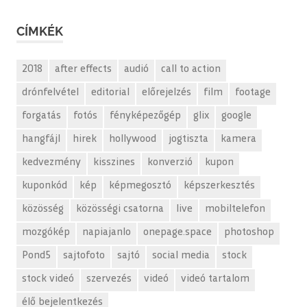
CÍMKÉK
2018
after effects
audió
call to action
drónfelvétel
editorial
előrejelzés
film
footage
forgatás
fotós
fényképezőgép
glix
google
hangfájl
hirek
hollywood
jogtiszta
kamera
kedvezmény
kisszines
konverzió
kupon
kuponkód
kép
képmegosztó
képszerkesztés
közösség
közösségi csatorna
live
mobiltelefon
mozgókép
napiajanlo
onepage.space
photoshop
Pond5
sajtofoto
sajtó
social media
stock
stock videó
szervezés
videó
videó tartalom
élő bejelentkezés