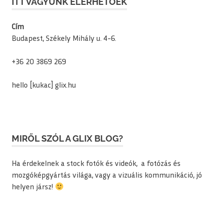
ITT VAGYUNK ELÉRHETŐEK
Cím
Budapest, Székely Mihály u. 4-6.
+36 20 3869 269
hello [kukac] glix.hu
MIRŐL SZÓL A GLIX BLOG?
Ha érdekelnek a stock fotók és videók, a fotózás és
mozgóképgyártás világa, vagy a vizuális kommunikáció, jó
helyen jársz!