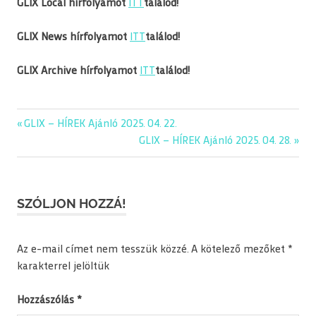
GLIX Local hírfolyamot
ITT
találod!
GLIX News hírfolyamot
ITT
találod!
GLIX Archive hírfolyamot
ITT
találod!
Previous
GLIX – HÍREK Ajánló 2025. 04. 22.
Bejegyzés
Post:
Next
GLIX – HÍREK Ajánló 2025. 04. 28.
navigáció
Post:
SZÓLJON HOZZÁ!
Az e-mail címet nem tesszük közzé.
A kötelező mezőket
*
karakterrel jelöltük
Hozzászólás
*