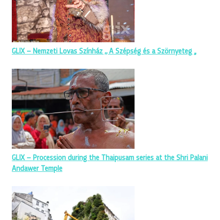
GLIX – Nemzeti Lovas Színház ,, A Szépség és a Szörnyeteg „
GLIX – Procession during the Thaipusam series at the Shri Palani
Andawer Temple