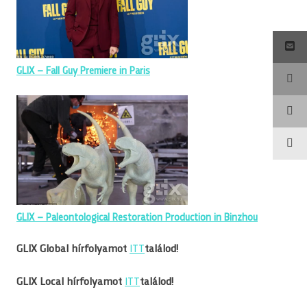
GLIX – Fall Guy Premiere in Paris
GLIX – Paleontological Restoration Production in Binzhou
GLIX Global hírfolyamot
ITT
találod!
GLIX Local hírfolyamot
ITT
találod!