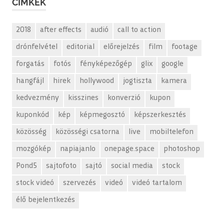
CÍMKÉK
2018
after effects
audió
call to action
drónfelvétel
editorial
előrejelzés
film
footage
forgatás
fotós
fényképezőgép
glix
google
hangfájl
hirek
hollywood
jogtiszta
kamera
kedvezmény
kisszines
konverzió
kupon
kuponkód
kép
képmegosztó
képszerkesztés
közösség
közösségi csatorna
live
mobiltelefon
mozgókép
napiajanlo
onepage.space
photoshop
Pond5
sajtofoto
sajtó
social media
stock
stock videó
szervezés
videó
videó tartalom
élő bejelentkezés