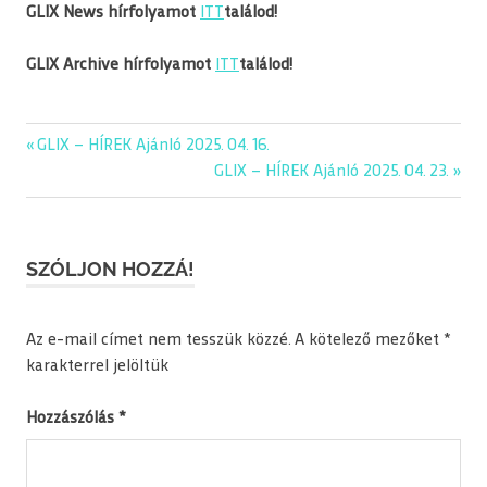
GLIX News hírfolyamot
ITT
találod!
GLIX Archive hírfolyamot
ITT
találod!
Previous
GLIX – HÍREK Ajánló 2025. 04. 16.
Bejegyzés
Post:
Next
GLIX – HÍREK Ajánló 2025. 04. 23.
navigáció
Post:
SZÓLJON HOZZÁ!
Az e-mail címet nem tesszük közzé.
A kötelező mezőket
*
karakterrel jelöltük
Hozzászólás
*