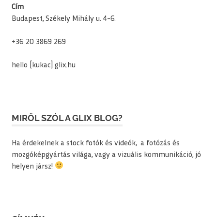
Cím
Budapest, Székely Mihály u. 4-6.
+36 20 3869 269
hello [kukac] glix.hu
MIRŐL SZÓL A GLIX BLOG?
Ha érdekelnek a stock fotók és videók, a fotózás és
mozgóképgyártás világa, vagy a vizuális kommunikáció, jó
helyen jársz!