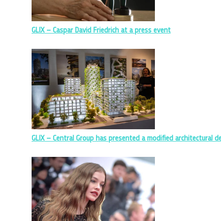
GLIX – Caspar David Friedrich at a press event
GLIX – Central Group has presented a modified architectural 