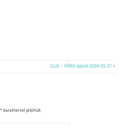
Next
GLIX – HÍREK Ajánló 2024. 05. 27.
Post:
*
karakterrel jelöltük