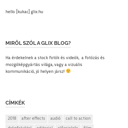
hello [kukac] glix.hu
MIRŐL SZÓL A GLIX BLOG?
Ha érdekelnek a stock fotók és videók, a fotózás és
mozgóképgyártás világa, vagy a vizuális
kommunikáció, jó helyen jársz!
CÍMKÉK
2018
after effects
audió
call to action