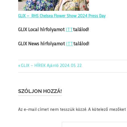
GLIX – RHS Chelsea Flower Show 2024 Press Day
GLIX Local hírfolyamot
ITT
találod!
GLIX News hírfolyamot
ITT
találod!
editorial
Previous
GLIX – HÍREK Ajánló 2024. 05. 22.
Bejegyzés
glix
Post:
navigáció
napiajanlo
SZÓLJON HOZZÁ!
Az e-mail címet nem tesszük közzé.
A kötelező mezőket