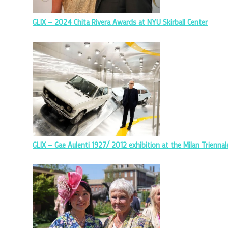
GLIX – 2024 Chita Rivera Awards at NYU Skirball Center
GLIX – Gae Aulenti 1927/ 2012 exhibition at the Milan Triennal