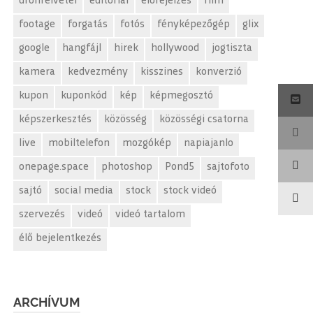
drónfelvétel
editorial
előrejelzés
film
footage
forgatás
fotós
fényképezőgép
glix
google
hangfájl
hirek
hollywood
jogtiszta
kamera
kedvezmény
kisszines
konverzió
kupon
kuponkód
kép
képmegosztó
képszerkesztés
közösség
közösségi csatorna
live
mobiltelefon
mozgókép
napiajanlo
onepage.space
photoshop
Pond5
sajtofoto
sajtó
social media
stock
stock videó
szervezés
videó
videó tartalom
élő bejelentkezés
ARCHÍVUM