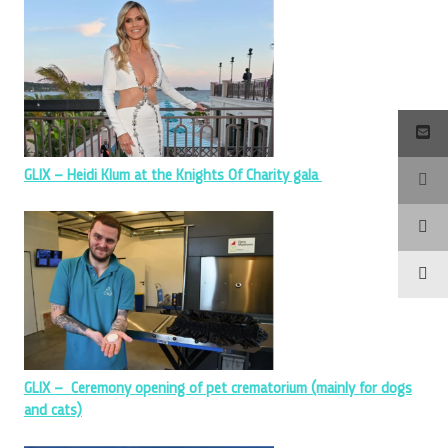
GLIX – Heidi Klum at the Knights Of Charity gala
GLIX – Ceremony opening of pet crematorium (mainly for dogs
and cats)