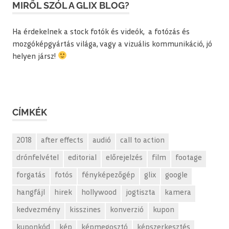
MIRŐL SZÓL A GLIX BLOG?
Ha érdekelnek a stock fotók és videók, a fotózás és
mozgóképgyártás világa, vagy a vizuális kommunikáció, jó
helyen jársz!
CÍMKÉK
2018
after effects
audió
call to action
drónfelvétel
editorial
előrejelzés
film
footage
forgatás
fotós
fényképezőgép
glix
google
hangfájl
hirek
hollywood
jogtiszta
kamera
kedvezmény
kisszines
konverzió
kupon
kuponkód
kép
képmegosztó
képszerkesztés