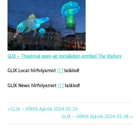
GLIX – Theatrical open-air installation entitled The Visitors
GLIX Local hírfolyamot
ITT
találod!
GLIX News hírfolyamot
ITT
találod!
editorial
Previous
GLIX – HÍREK Ajánló 2024. 05. 23.
Bejegyzés
glix
Post:
Next
GLIX – HÍREK Ajánló 2024. 05. 28.
navigáció
Post:
kép
napiajanlo