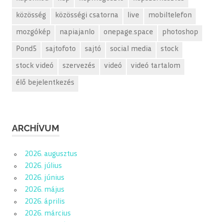
közösség
közösségi csatorna
live
mobiltelefon
mozgókép
napiajanlo
onepage.space
photoshop
Pond5
sajtofoto
sajtó
social media
stock
stock videó
szervezés
videó
videó tartalom
élő bejelentkezés
ARCHÍVUM
2026. augusztus
2026. július
2026. június
2026. május
2026. április
2026. március