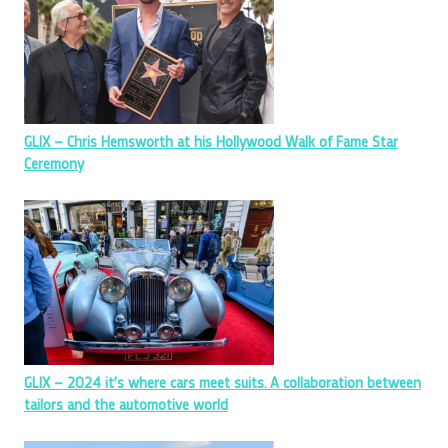
GLIX – Chris Hemsworth at his Hollywood Walk of Fame Star
Ceremony
GLIX – 2024 it’s where cars meet suits. A collaboration between
tailors and the automotive world