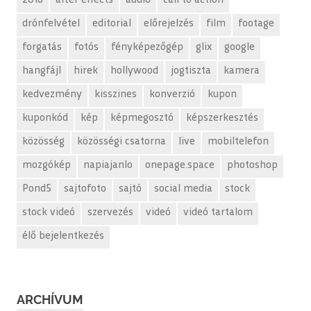
2018
after effects
audió
call to action
drónfelvétel
editorial
előrejelzés
film
footage
forgatás
fotós
fényképezőgép
glix
google
hangfájl
hirek
hollywood
jogtiszta
kamera
kedvezmény
kisszines
konverzió
kupon
kuponkód
kép
képmegosztó
képszerkesztés
közösség
közösségi csatorna
live
mobiltelefon
mozgókép
napiajanlo
onepage.space
photoshop
Pond5
sajtofoto
sajtó
social media
stock
stock videó
szervezés
videó
videó tartalom
élő bejelentkezés
ARCHÍVUM