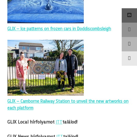
GLIX – Ice patterns on frozen cars in Doddiscombsleigh
GLIX – Camborne Railway Station to unveil the new artworks on
each platform
GLIX Local hírfolyamot
ITT
találod!