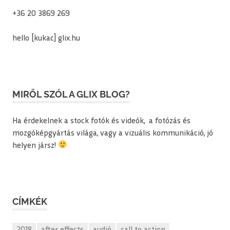
+36 20 3869 269
hello [kukac] glix.hu
MIRŐL SZÓL A GLIX BLOG?
Ha érdekelnek a stock fotók és videók, a fotózás és
mozgóképgyártás világa, vagy a vizuális kommunikáció, jó
helyen jársz!
CÍMKÉK