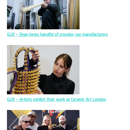
GLIX – Dean Jones handful of snooker cue manufacturers
GLIX – Artists exhibit their work at Ceramic Art London