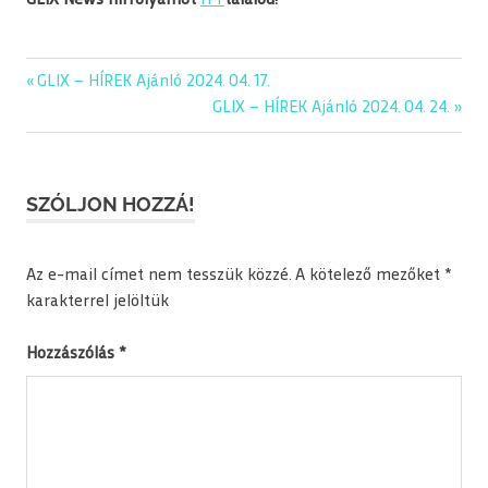
GLIX News hírfolyamot
ITT
találod!
editorial
Previous
GLIX – HÍREK Ajánló 2024. 04. 17.
Bejegyzés
glix
Post:
Next
GLIX – HÍREK Ajánló 2024. 04. 24.
navigáció
Post:
kép
napiajanlo
SZÓLJON HOZZÁ!
Az e-mail címet nem tesszük közzé.
A kötelező mezőket
*
karakterrel jelöltük
Hozzászólás
*