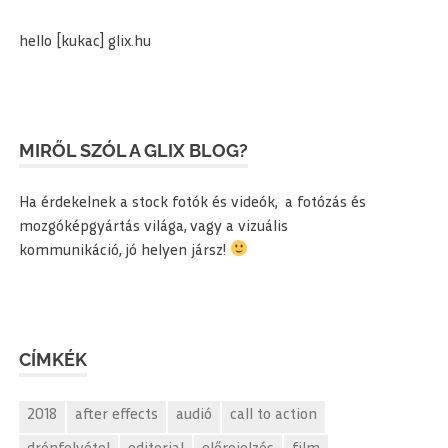
hello [kukac] glix.hu
MIRŐL SZÓL A GLIX BLOG?
Ha érdekelnek a stock fotók és videók, a fotózás és
mozgóképgyártás világa, vagy a vizuális
kommunikáció, jó helyen jársz!
CÍMKÉK
2018
after effects
audió
call to action