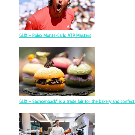
GLIX – Rolex Monte-Carlo ATP Masters
GLIX – Sachsenback” is a trade fair for the bakery and confect