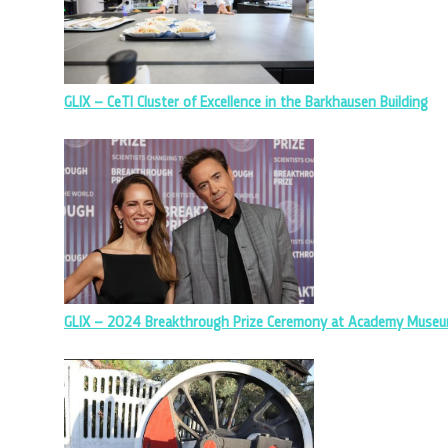
GLIX – CeTI Cluster of Excellence in the Barkhausen Building
GLIX – 2024 Breakthrough Prize Ceremony at Academy Museum