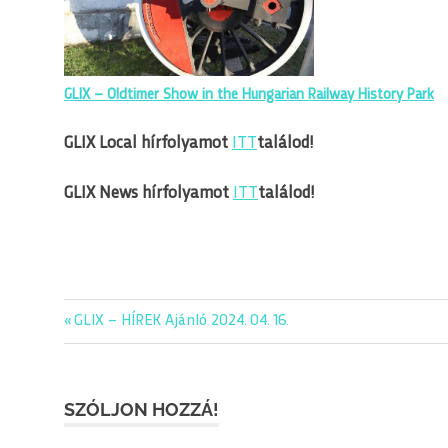
GLIX – Oldtimer Show in the Hungarian Railway History Park
GLIX Local hírfolyamot
ITT
találod!
GLIX News hírfolyamot
ITT
találod!
editorial
Previous
GLIX – HÍREK Ajánló 2024. 04. 16.
Bejegyzés
glix
Post:
navigáció
napiajanlo
SZÓLJON HOZZÁ!