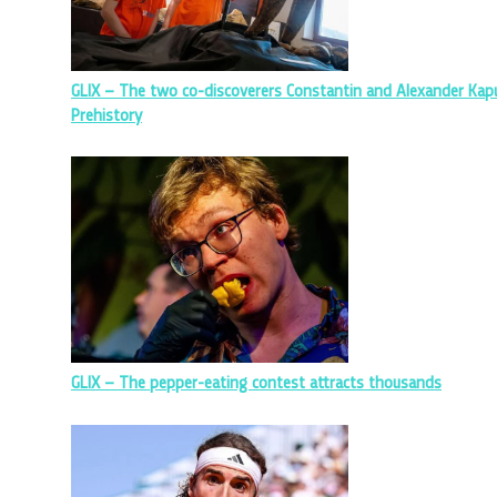
GLIX – The two co-discoverers Constantin and Alexander Kapus
Prehistory
GLIX – The pepper-eating contest attracts thousands