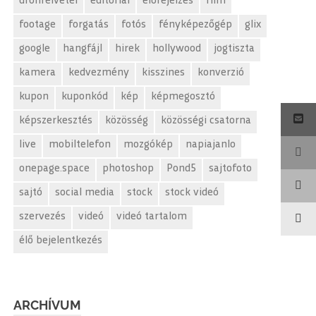
drónfelvétel
editorial
előrejelzés
film
footage
forgatás
fotós
fényképezőgép
glix
google
hangfájl
hirek
hollywood
jogtiszta
kamera
kedvezmény
kisszines
konverzió
kupon
kuponkód
kép
képmegosztó
képszerkesztés
közösség
közösségi csatorna
live
mobiltelefon
mozgókép
napiajanlo
onepage.space
photoshop
Pond5
sajtofoto
sajtó
social media
stock
stock videó
szervezés
videó
videó tartalom
élő bejelentkezés
ARCHÍVUM