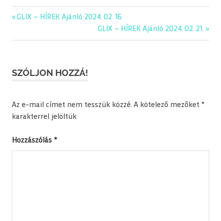
editorial
Previous
GLIX – HÍREK Ajánló 2024. 02. 16.
Bejegyzés
glix
Post:
Next
GLIX – HÍREK Ajánló 2024. 02. 21.
navigáció
Post:
napiajanlo
SZÓLJON HOZZÁ!
Az e-mail címet nem tesszük közzé.
A kötelező mezőket
*
karakterrel jelöltük
Hozzászólás
*