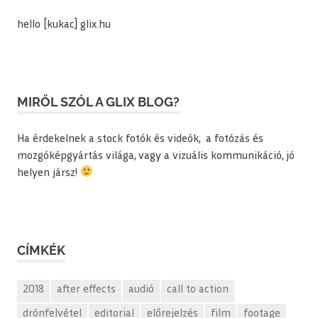
hello [kukac] glix.hu
MIRŐL SZÓL A GLIX BLOG?
Ha érdekelnek a stock fotók és videók, a fotózás és
mozgóképgyártás világa, vagy a vizuális kommunikáció, jó
helyen jársz!
CÍMKÉK
2018
after effects
audió
call to action
drónfelvétel
editorial
előrejelzés
film
footage