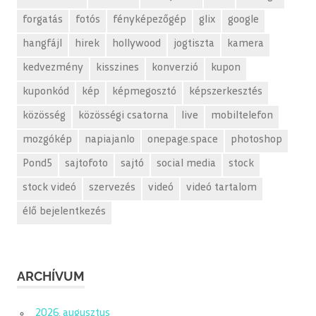
forgatás
fotós
fényképezőgép
glix
google
hangfájl
hirek
hollywood
jogtiszta
kamera
kedvezmény
kisszines
konverzió
kupon
kuponkód
kép
képmegosztó
képszerkesztés
közösség
közösségi csatorna
live
mobiltelefon
mozgókép
napiajanlo
onepage.space
photoshop
Pond5
sajtofoto
sajtó
social media
stock
stock videó
szervezés
videó
videó tartalom
élő bejelentkezés
ARCHÍVUM
2026. augusztus