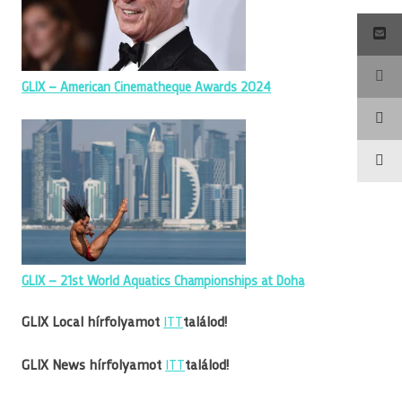
GLIX – American Cinematheque Awards 2024
GLIX – 21st World Aquatics Championships at Doha
GLIX Local hírfolyamot
ITT
találod!
GLIX News hírfolyamot
ITT
találod!