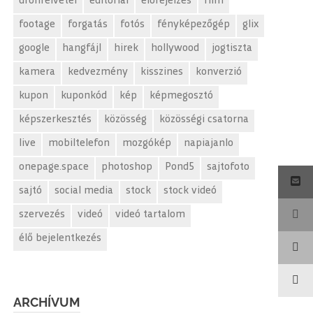
drónfelvétel
editorial
előrejelzés
film
footage
forgatás
fotós
fényképezőgép
glix
google
hangfájl
hirek
hollywood
jogtiszta
kamera
kedvezmény
kisszines
konverzió
kupon
kuponkód
kép
képmegosztó
képszerkesztés
közösség
közösségi csatorna
live
mobiltelefon
mozgókép
napiajanlo
onepage.space
photoshop
Pond5
sajtofoto
sajtó
social media
stock
stock videó
szervezés
videó
videó tartalom
élő bejelentkezés
ARCHÍVUM