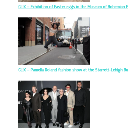
GLIX – Exhibition of Easter eggs in the Museum of Bohemian F
GLIX – Pamella Roland fashion show at the Starrett-Lehigh Bu