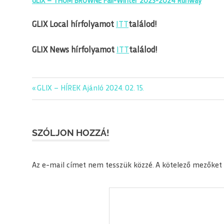
GLIX – THOM BROWNE Fall-Winter 2023-2024 Runway
GLIX Local hírfolyamot
ITT
találod!
GLIX News hírfolyamot
ITT
találod!
editorial
Previous
GLIX – HÍREK Ajánló 2024. 02. 15.
Bejegyzés
glix
Post:
navigáció
napiajanlo
SZÓLJON HOZZÁ!
Az e-mail címet nem tesszük közzé.
A kötelező mezőket