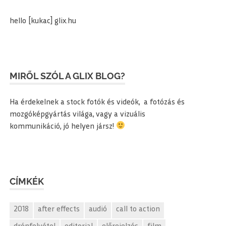
hello [kukac] glix.hu
MIRŐL SZÓL A GLIX BLOG?
Ha érdekelnek a stock fotók és videók, a fotózás és
mozgóképgyártás világa, vagy a vizuális
kommunikáció, jó helyen jársz!
CÍMKÉK
2018
after effects
audió
call to action