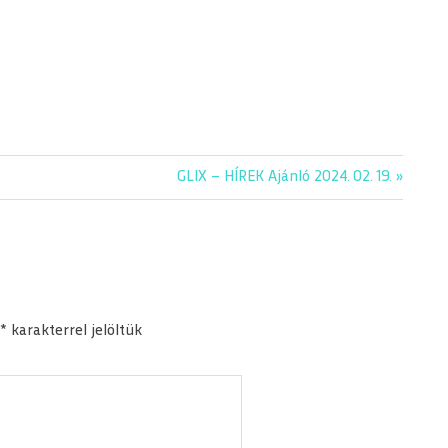
Next
GLIX – HÍREK Ajánló 2024. 02. 19.
Post:
*
karakterrel jelöltük