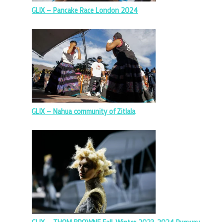
GLIX – Pancake Race London 2024
GLIX – Nahua community of Zitlala