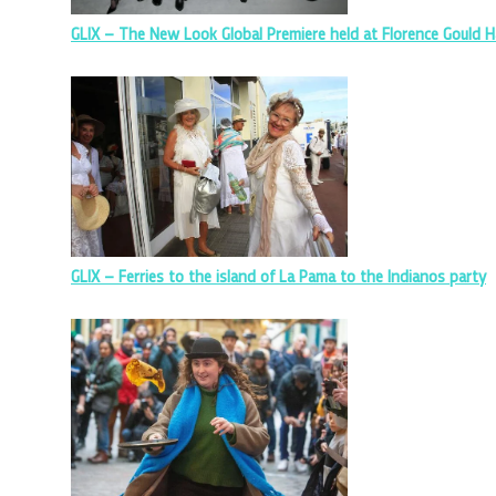
GLIX – The New Look Global Premiere held at Florence Gould Ha
GLIX – Ferries to the island of La Pama to the Indianos party