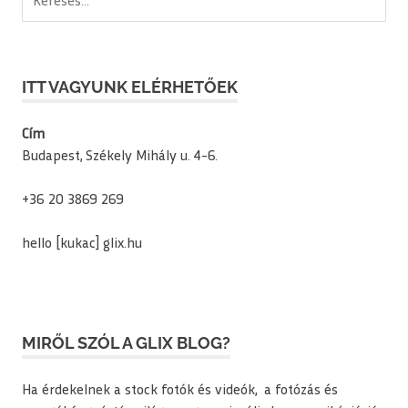
ITT VAGYUNK ELÉRHETŐEK
Cím
Budapest, Székely Mihály u. 4-6.
+36 20 3869 269
hello [kukac] glix.hu
MIRŐL SZÓL A GLIX BLOG?
Ha érdekelnek a stock fotók és videók, a fotózás és