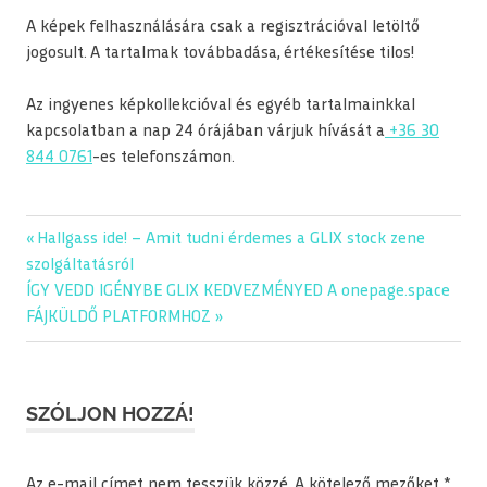
A képek felhasználására csak a regisztrációval letöltő
jogosult. A tartalmak továbbadása, értékesítése tilos!
Az ingyenes képkollekcióval és egyéb tartalmainkkal
kapcsolatban a nap 24 órájában várjuk hívását a
+36 30
844 0761
-es telefonszámon.
Previous
Hallgass ide! – Amit tudni érdemes a GLIX stock zene
Bejegyzés
Post:
szolgáltatásról
navigáció
Next
ÍGY VEDD IGÉNYBE GLIX KEDVEZMÉNYED A onepage.space
Post:
FÁJKÜLDŐ PLATFORMHOZ
SZÓLJON HOZZÁ!
Az e-mail címet nem tesszük közzé.
A kötelező mezőket
*