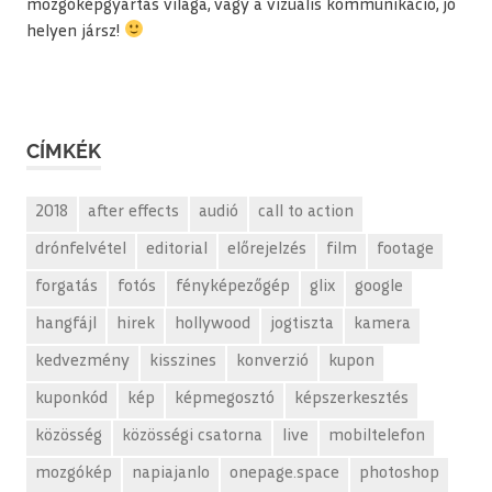
mozgóképgyártás világa, vagy a vizuális kommunikáció, jó
helyen jársz!
CÍMKÉK
2018
after effects
audió
call to action
drónfelvétel
editorial
előrejelzés
film
footage
forgatás
fotós
fényképezőgép
glix
google
hangfájl
hirek
hollywood
jogtiszta
kamera
kedvezmény
kisszines
konverzió
kupon
kuponkód
kép
képmegosztó
képszerkesztés
közösség
közösségi csatorna
live
mobiltelefon
mozgókép
napiajanlo
onepage.space
photoshop