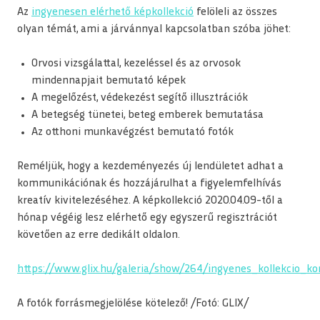
Az
ingyenesen elérhető képkollekció
felöleli az összes
olyan témát, ami a járvánnyal kapcsolatban szóba jöhet:
Orvosi vizsgálattal, kezeléssel és az orvosok
mindennapjait bemutató képek
A megelőzést, védekezést segítő illusztrációk
A betegség tünetei, beteg emberek bemutatása
Az otthoni munkavégzést bemutató fotók
Reméljük, hogy a kezdeményezés új lendületet adhat a
kommunikációnak és hozzájárulhat a figyelemfelhívás
kreatív kivitelezéséhez. A képkollekció 2020.04.09-től a
hónap végéig lesz elérhető egy egyszerű regisztrációt
követően az erre dedikált oldalon.
https://www.glix.hu/galeria/show/264/ingyenes_kollekcio_ko
A fotók forrásmegjelölése kötelező! /Fotó: GLIX/