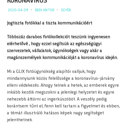
KORONAVÍRUS
2020-04-09
BEDI VIKTOR
EGYÉB
Jogtiszta fotókkal a tiszta kommunikációért
Többszáz darabos fotókollekciót teszünk ingyenesen
elérhetővé , hogy ezzel segítsük az egészségügyi
szervezetek, vállalatok, ügynökségek vagy akár a
magánszemélyek kommunikációját a koronavírus idején.
Mi a GLIX fotóügynökség alapítói valljuk, hogy
mindannyiunk közös felelőssége a koronavírus-járvány
elleni védekezés. Ahogy telnek a hetek, az emberek egyre
inkább kezdik megszokni a jelenlegi helyzetet és egyre
nehezebb áttörni az ingerküszöböt. A veszély pedig
korántsem tűnt el, fenn kell tartani a figyelmet és ebben,
a témát illusztráló hatásos képek nagy segítséget
jelenthetnek.