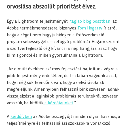
orvoslása abszolút prioritást élvez.
Egy a Lightroom teljesítményét
taglaó blog posztban
az
Adobe termékmenedzsere, bizonyos
Tom Hogarty
ír arról,
hogy a céget nem hagyja hidegen a fotószerkesztő
progam sebességgel összefüggő problémái. Hogary szerint
a szoftverfejlesztő cég kíváncsi a nép hangjára, azaz hogy
ki mit gondol és miben gyorsulhatna a Lightroom.
„Az elmúlt években számos fejlesztést hajtottunk végre a
jobb teljesítmény érdekében, de tisztában vagyunk azzal,
hogy még sok teendőnk van, hogy az elvárásoknak
megfeleljünk. Amennyiben felhasználóink szívesen adnak
visszajelzést a leginkább problémás területekről, szívesen
vesszük, ha kitöltik
a kérdőivünket
.”
A
kérdőívben
az Adobe összegyűjt minden olyan hasznos, a
teljesítményre és felhasználási szokásokra vonatkozó