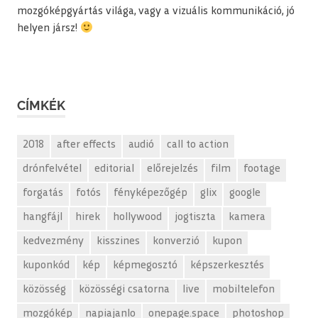
mozgóképgyártás világa, vagy a vizuális kommunikáció, jó
helyen jársz!
CÍMKÉK
2018
after effects
audió
call to action
drónfelvétel
editorial
előrejelzés
film
footage
forgatás
fotós
fényképezőgép
glix
google
hangfájl
hirek
hollywood
jogtiszta
kamera
kedvezmény
kisszines
konverzió
kupon
kuponkód
kép
képmegosztó
képszerkesztés
közösség
közösségi csatorna
live
mobiltelefon
mozgókép
napiajanlo
onepage.space
photoshop