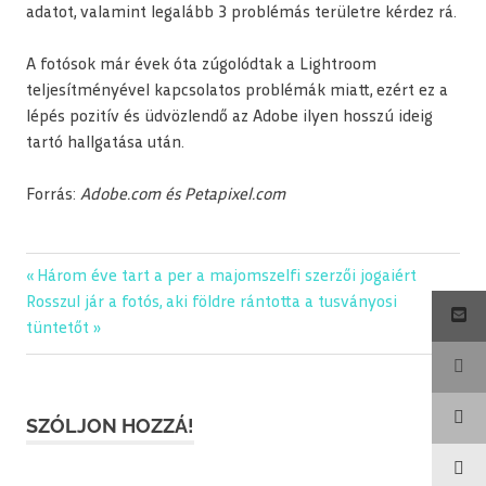
adatot, valamint legalább 3 problémás területre kérdez rá.
A fotósok már évek óta zúgolódtak a Lightroom
teljesítményével kapcsolatos problémák miatt, ezért ez a
lépés pozitív és üdvözlendő az Adobe ilyen hosszú ideig
tartó hallgatása után.
Forrás:
Adobe.com és Petapixel.com
adobe
Previous
Három éve tart a per a majomszelfi szerzői jogaiért
Bejegyzés
képfeldolgozás
Next
Post:
Rosszul jár a fotós, aki földre rántotta a tusványosi
navigáció
Post:
tüntetőt
képszerkesztés
képszerkesztő
lightroom
SZÓLJON HOZZÁ!
szoftver