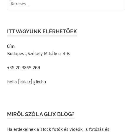
ITT VAGYUNK ELÉRHETŐEK
Cím
Budapest, Székely Mihály u. 4-6.
+36 20 3869 269
hello [kukac] glix.hu
MIRŐL SZÓL A GLIX BLOG?
Ha érdekelnek a stock fotók és videók, a fotózás és