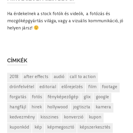
Ha érdekelnek a stock fotók és videók, a fotózás és
mozgóképgyártás világa, vagy a vizuális kommunikáció, jó
helyen jársz!
CÍMKÉK
2018
after effects
audió
call to action
drónfelvétel
editorial
előrejelzés
film
footage
forgatás
fotós
fényképezőgép
glix
google
hangfájl
hirek
hollywood
jogtiszta
kamera
kedvezmény
kisszines
konverzió
kupon
kuponkód
kép
képmegosztó
képszerkesztés