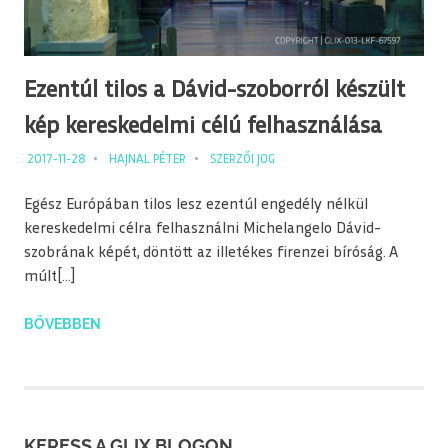
Ezentúl tilos a Dávid-szoborról készült
kép kereskedelmi célú felhasználása
2017-11-28
HAJNAL PÉTER
SZERZŐI JOG
Egész Európában tilos lesz ezentúl engedély nélkül
kereskedelmi célra felhasználni Michelangelo Dávid-
szobrának képét, döntött az illetékes firenzei bíróság. A
múlt[…]
BŐVEBBEN
KERESS A GLIX BLOGON