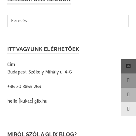
Keresés:
ITT VAGYUNK ELÉRHETŐEK
Cím
Budapest, Székely Mihály u. 4-6.
+36 20 3869 269
hello [kukac] glix.hu
MIRŐL SZÓL A GLIX BLOG?