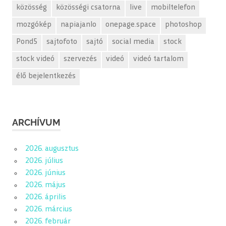
közösség
közösségi csatorna
live
mobiltelefon
mozgókép
napiajanlo
onepage.space
photoshop
Pond5
sajtofoto
sajtó
social media
stock
stock videó
szervezés
videó
videó tartalom
élő bejelentkezés
ARCHÍVUM
2026. augusztus
2026. július
2026. június
2026. május
2026. április
2026. március
2026. február