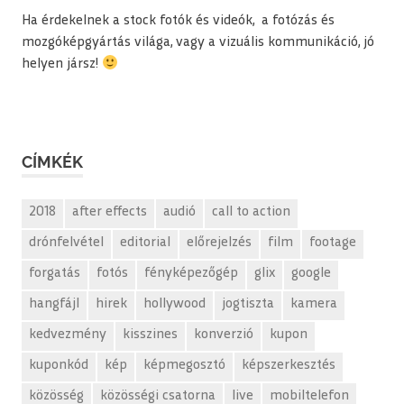
Ha érdekelnek a stock fotók és videók, a fotózás és
mozgóképgyártás világa, vagy a vizuális kommunikáció, jó
helyen jársz!
CÍMKÉK
2018
after effects
audió
call to action
drónfelvétel
editorial
előrejelzés
film
footage
forgatás
fotós
fényképezőgép
glix
google
hangfájl
hirek
hollywood
jogtiszta
kamera
kedvezmény
kisszines
konverzió
kupon
kuponkód
kép
képmegosztó
képszerkesztés
közösség
közösségi csatorna
live
mobiltelefon