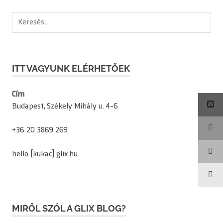
Keresés:
ITT VAGYUNK ELÉRHETŐEK
Cím
Budapest, Székely Mihály u. 4-6.
+36 20 3869 269
hello [kukac] glix.hu
MIRŐL SZÓL A GLIX BLOG?