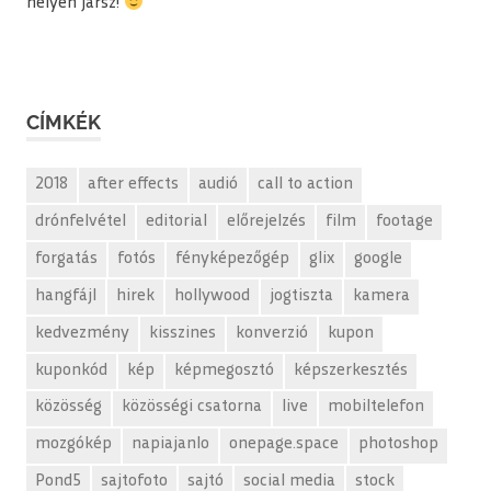
helyen jársz!
CÍMKÉK
2018
after effects
audió
call to action
drónfelvétel
editorial
előrejelzés
film
footage
forgatás
fotós
fényképezőgép
glix
google
hangfájl
hirek
hollywood
jogtiszta
kamera
kedvezmény
kisszines
konverzió
kupon
kuponkód
kép
képmegosztó
képszerkesztés
közösség
közösségi csatorna
live
mobiltelefon
mozgókép
napiajanlo
onepage.space
photoshop
Pond5
sajtofoto
sajtó
social media
stock