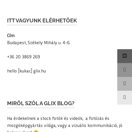
ITT VAGYUNK ELÉRHETŐEK
Cím
Budapest, Székely Mihály u. 4-6.
+36 20 3869 269
hello [kukac] glix.hu
MIRŐL SZÓL A GLIX BLOG?
Ha érdekelnek a stock fotók és videók, a fotózás és
mozgóképgyártás világa, vagy a vizuális kommunikáció, jó