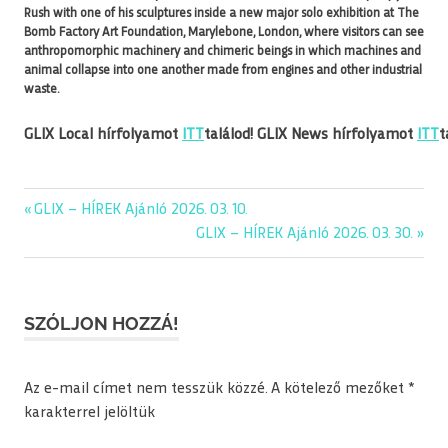
Rush with one of his sculptures inside a new major solo exhibition at The
Bomb Factory Art Foundation, Marylebone, London, where visitors can see
anthropomorphic machinery and chimeric beings in which machines and
animal collapse into one another made from engines and other industrial
waste.
GLIX Local hírfolyamot
ITT
találod! GLIX News hírfolyamot
ITT
t
Previous
GLIX – HÍREK Ajánló 2026. 03. 10.
Bejegyzés
Post:
Next
GLIX – HÍREK Ajánló 2026. 03. 30.
navigáció
Post:
SZÓLJON HOZZÁ!
Az e-mail címet nem tesszük közzé.
A kötelező mezőket
*
karakterrel jelöltük