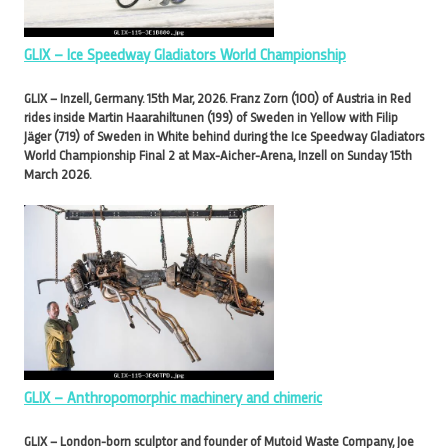
GLIX – Ice Speedway Gladiators World Championship
GLIX – Inzell, Germany. 15th Mar, 2026. Franz Zorn (100) of Austria in Red
rides inside Martin Haarahiltunen (199) of Sweden in Yellow with Filip
Jäger (719) of Sweden in White behind during the Ice Speedway Gladiators
World Championship Final 2 at Max-Aicher-Arena, Inzell on Sunday 15th
March 2026.
GLIX – Anthropomorphic machinery and chimeric
GLIX – London-born sculptor and founder of Mutoid Waste Company, Joe