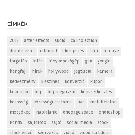
CÍMKÉK
2018
after effects
audió
call to action
drónfelvétel
editorial
előrejelzés
film
footage
forgatás
fotós
fényképezőgép
glix
google
hangfájl
hirek
hollywood
jogtiszta
kamera
kedvezmény
kisszines
konverzió
kupon
kuponkód
kép
képmegosztó
képszerkesztés
közösség
közösségi csatorna
live
mobiltelefon
mozgókép
napiajanlo
onepage.space
photoshop
Pond5
sajtofoto
sajtó
social media
stock
stock videó
szervezés
videó
videó tartalom