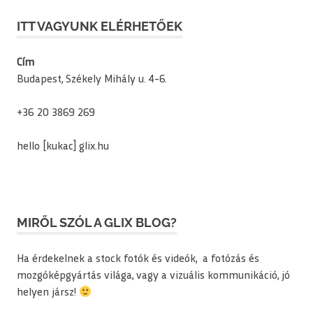
ITT VAGYUNK ELÉRHETŐEK
Cím
Budapest, Székely Mihály u. 4-6.
+36 20 3869 269
hello [kukac] glix.hu
MIRŐL SZÓL A GLIX BLOG?
Ha érdekelnek a stock fotók és videók, a fotózás és
mozgóképgyártás világa, vagy a vizuális kommunikáció, jó
helyen jársz!