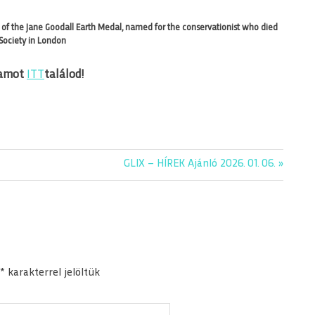
of the Jane Goodall Earth Medal, named for the conservationist who died
 Society in London
yamot
ITT
találod!
Next
GLIX – HÍREK Ajánló 2026. 01. 06.
Post:
*
karakterrel jelöltük