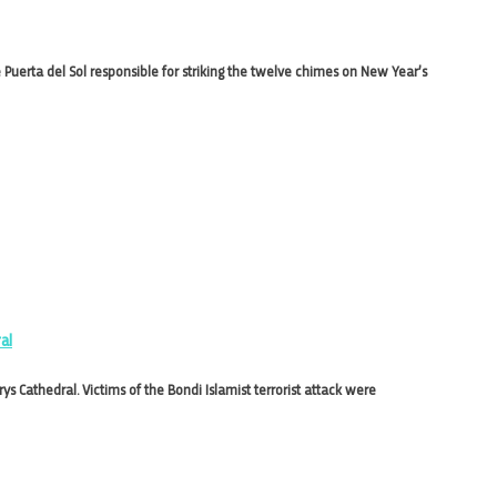
 Puerta del Sol responsible for striking the twelve chimes on New Year’s
al
ys Cathedral. Victims of the Bondi Islamist terrorist attack were