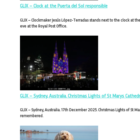
GLIX – Clock at the Puerta del Sol responsible
GLIX – Clockmaker Jesús López-Terradas stands next to the clock at the
eve at the Royal Post Office.
GLIX – Sydney, Australia. Christmas Lights of St Marys Cathedr
GLIX – Sydney, Australia. 17th December 2025. Christmas Lights of St Mar
remembered.