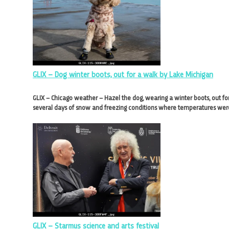
GLIX – Dog winter boots, out for a walk by Lake Michigan
GLIX – Chicago weather – Hazel the dog, wearing a winter boots, out for
several days of snow and freezing conditions where temperatures were
GLIX – Starmus science and arts festival