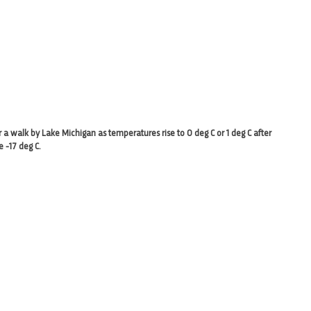
 a walk by Lake Michigan as temperatures rise to 0 deg C or 1 deg C after
 -17 deg C.