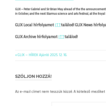
GLIX – Peter Gabriel and Sir Brian May ahead of the the announcement 
in October, and the next Starmus science and arts festival, at the Royal
GLIX Local hírfolyamot
ITT
találod!
GLIX News hírfol
GLIX Archive hírfolyamot
ITT
találod!
Previous
GLIX – HÍREK Ajánló 2025. 12. 16.
Bejegyzés
Post:
navigáció
SZÓLJON HOZZÁ!
Az e-mail címet nem tesszük közzé.
A kötelező mezőket