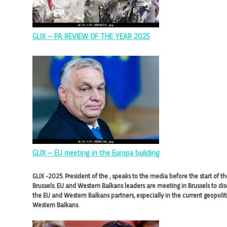
GLIX – PA REVIEW OF THE YEAR 2025
GLIX – EU meeting in the Europa building
GLIX -2025. President of the , speaks to the media before the start of t
Brussels. EU and Western Balkans leaders are meeting in Brussels to di
the EU and Western Balkans partners, especially in the current geopoli
Western Balkans.