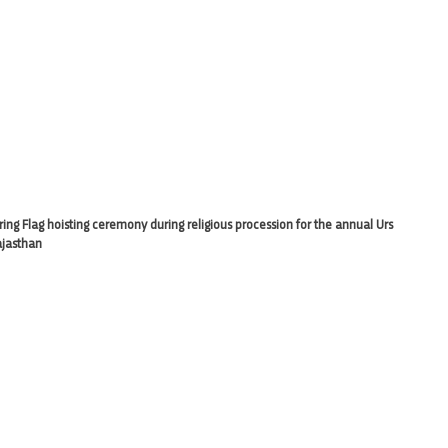
ing Flag hoisting ceremony during religious procession for the annual Urs
ajasthan