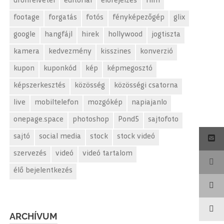
drónfelvétel
editorial
előrejelzés
film
footage
forgatás
fotós
fényképezőgép
glix
google
hangfájl
hirek
hollywood
jogtiszta
kamera
kedvezmény
kisszines
konverzió
kupon
kuponkód
kép
képmegosztó
képszerkesztés
közösség
közösségi csatorna
live
mobiltelefon
mozgókép
napiajanlo
onepage.space
photoshop
Pond5
sajtofoto
sajtó
social media
stock
stock videó
szervezés
videó
videó tartalom
élő bejelentkezés
ARCHÍVUM