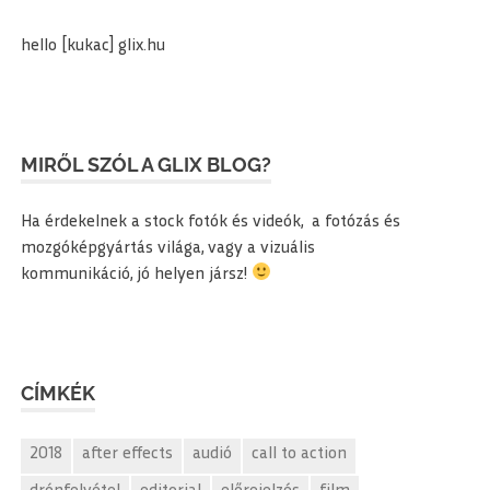
hello [kukac] glix.hu
MIRŐL SZÓL A GLIX BLOG?
Ha érdekelnek a stock fotók és videók, a fotózás és
mozgóképgyártás világa, vagy a vizuális
kommunikáció, jó helyen jársz!
CÍMKÉK
2018
after effects
audió
call to action