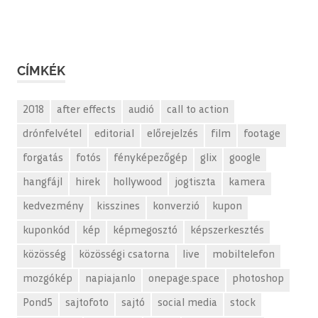
CÍMKÉK
2018
after effects
audió
call to action
drónfelvétel
editorial
előrejelzés
film
footage
forgatás
fotós
fényképezőgép
glix
google
hangfájl
hirek
hollywood
jogtiszta
kamera
kedvezmény
kisszines
konverzió
kupon
kuponkód
kép
képmegosztó
képszerkesztés
közösség
közösségi csatorna
live
mobiltelefon
mozgókép
napiajanlo
onepage.space
photoshop
Pond5
sajtofoto
sajtó
social media
stock