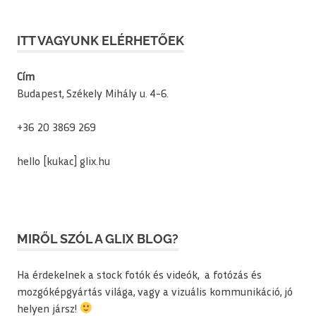
ITT VAGYUNK ELÉRHETŐEK
Cím
Budapest, Székely Mihály u. 4-6.
+36 20 3869 269
hello [kukac] glix.hu
MIRŐL SZÓL A GLIX BLOG?
Ha érdekelnek a stock fotók és videók, a fotózás és
mozgóképgyártás világa, vagy a vizuális kommunikáció, jó
helyen jársz!