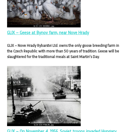
GLIX – Geese at Bynov farm, near Nove Hrady
GLIX – Nove Hrady Rybarstvi Ltd. owns the only goose breeding farm in
the Czech Republic with more than 50 years of tradition. Geese will be
slaughtered for the traditional meals at Saint Martin’s Day.
GLIX – On November 4, 1956, Soviet troops invaded Hungary