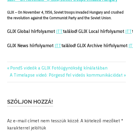
GLIX – On November 4, 1956, Soviet troops invaded Hungary and crushed
the revolution against the Communist Party and the Soviet Union.
GLIX Global hírfolyamot
ITT
találod!
GLIX Local hírfolyamot
ITT
GLIX News hírfolyamot
ITT
találod!
GLIX Archive hírfolyamot
IT
Previous
Pond5 videók a GLIX Fotóügynökség kínálatában
Bejegyzés
Next
Post:
A Timelapse videó: Pörgesd fel videós kommunikációdat
navigáció
Post:
SZÓLJON HOZZÁ!
Az e-mail címet nem tesszük közzé.
A kötelező mezőket
*
karakterrel jelöltük