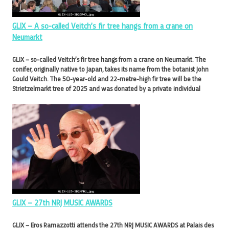
GLIX – A so-called Veitch’s fir tree hangs from a crane on
Neumarkt
GLIX – so-called Veitch’s fir tree hangs from a crane on Neumarkt. The
conifer, originally native to Japan, takes its name from the botanist John
Gould Veitch. The 50-year-old and 22-metre-high fir tree will be the
Strietzelmarkt tree of 2025 and was donated by a private individual
GLIX – 27th NRJ MUSIC AWARDS
GLIX – Eros Ramazzotti attends the 27th NRJ MUSIC AWARDS at Palais des