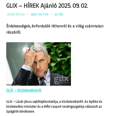
GLIX – HÍREK Ajánló 2025. 09. 02.
2025-09-02
BEDI VIKTOR
EGYÉB
Érdekességek, évfordulók itthonról és a világ számtalan
részéről.
GLIX –
Közlekedésinfó
GLIX – Lázár János sajtótájékoztatója, a Közlekedésinfó. Az építési és
közlekedési miniszter és a MÁV-csoport vezérigazgatója válaszolt az
újságírók kérdéseire.