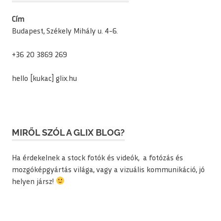
Cím
Budapest, Székely Mihály u. 4-6.
+36 20 3869 269
hello [kukac] glix.hu
MIRŐL SZÓL A GLIX BLOG?
Ha érdekelnek a stock fotók és videók, a fotózás és
mozgóképgyártás világa, vagy a vizuális kommunikáció, jó
helyen jársz!