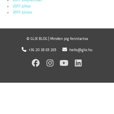
2017. szeptember
2017. július
2017. június
© GLIX BLOG | Minden jog fenntartva
+36 20 38 69 269
hello@glix.hu