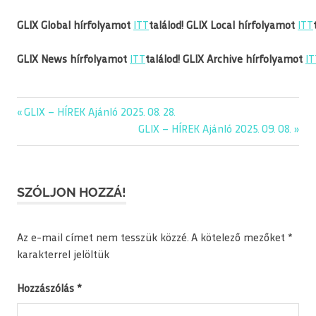
GLIX Global hírfolyamot
ITT
találod!
GLIX Local hírfolyamot
ITT
GLIX News hírfolyamot
ITT
találod!
GLIX Archive hírfolyamot
IT
Previous
GLIX – HÍREK Ajánló 2025. 08. 28.
Bejegyzés
Post:
Next
GLIX – HÍREK Ajánló 2025. 09. 08.
navigáció
Post:
SZÓLJON HOZZÁ!
Az e-mail címet nem tesszük közzé.
A kötelező mezőket
*
karakterrel jelöltük
Hozzászólás
*