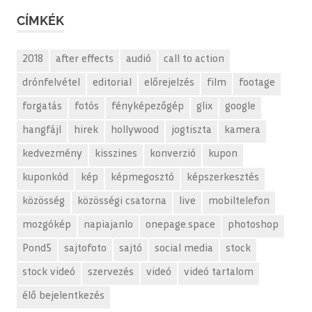
CÍMKÉK
2018
after effects
audió
call to action
drónfelvétel
editorial
előrejelzés
film
footage
forgatás
fotós
fényképezőgép
glix
google
hangfájl
hirek
hollywood
jogtiszta
kamera
kedvezmény
kisszines
konverzió
kupon
kuponkód
kép
képmegosztó
képszerkesztés
közösség
közösségi csatorna
live
mobiltelefon
mozgókép
napiajanlo
onepage.space
photoshop
Pond5
sajtofoto
sajtó
social media
stock
stock videó
szervezés
videó
videó tartalom
élő bejelentkezés