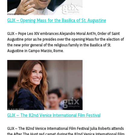
GLIX – Opening Mass for the Basilica of St. Augustine
GLIX – Pope Leo XIV embrances Alejandro Moral Ant?n, Order of Saint
Augustine prior as he presides over the opening Mass for the election of
the new prior general of the religious family in the Basilica of St.
Augustine in Campo Marzio, Rome.
GLIX – The 82nd Venice International Film Festival
GLIX – The 82nd Venice International Film Festival Julia Roberts attends
the After The Hunt red carpet during the 82nd Venice International Film