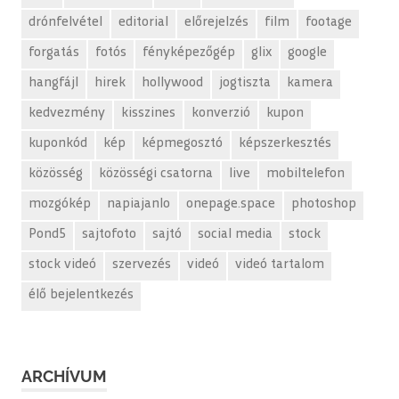
drónfelvétel
editorial
előrejelzés
film
footage
forgatás
fotós
fényképezőgép
glix
google
hangfájl
hirek
hollywood
jogtiszta
kamera
kedvezmény
kisszines
konverzió
kupon
kuponkód
kép
képmegosztó
képszerkesztés
közösség
közösségi csatorna
live
mobiltelefon
mozgókép
napiajanlo
onepage.space
photoshop
Pond5
sajtofoto
sajtó
social media
stock
stock videó
szervezés
videó
videó tartalom
élő bejelentkezés
ARCHÍVUM