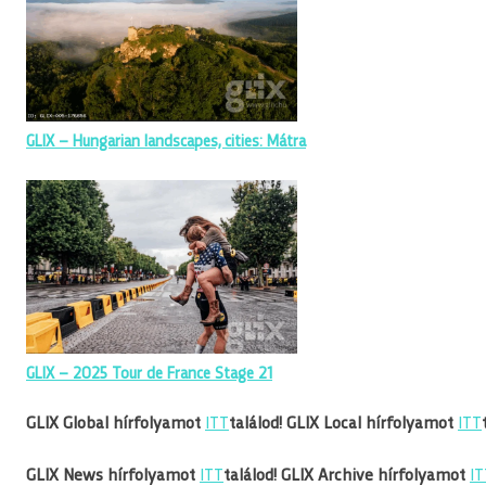
GLIX – Hungarian landscapes, cities: Mátra
GLIX – 2025 Tour de France Stage 21
GLIX Global hírfolyamot
ITT
találod!
GLIX Local hírfolyamot
ITT
GLIX News hírfolyamot
ITT
találod!
GLIX Archive hírfolyamot
IT