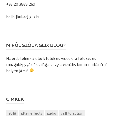
+36 20 3869 269
hello [kukac] glix.hu
MIRŐL SZÓL A GLIX BLOG?
Ha érdekelnek a stock fotók és videók, a fotózás és
mozgóképgyártás világa, vagy a vizuális kommunikáció, jó
helyen jársz!
CÍMKÉK
2018
after effects
audió
call to action