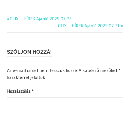
Previous
GLIX – HÍREK Ajánló 2025. 07. 28.
Bejegyzés
Post:
Next
GLIX – HÍREK Ajánló 2025. 07. 31.
navigáció
Post:
SZÓLJON HOZZÁ!
Az e-mail címet nem tesszük közzé.
A kötelező mezőket
*
karakterrel jelöltük
Hozzászólás
*