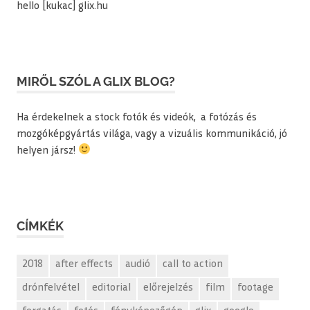
hello [kukac] glix.hu
MIRŐL SZÓL A GLIX BLOG?
Ha érdekelnek a stock fotók és videók, a fotózás és
mozgóképgyártás világa, vagy a vizuális kommunikáció, jó
helyen jársz!
CÍMKÉK
2018
after effects
audió
call to action
drónfelvétel
editorial
előrejelzés
film
footage