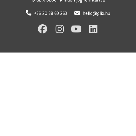
© GLIX BLOG | Minden jog fenntartva
+36 20 38 69 269
hello@glix.hu