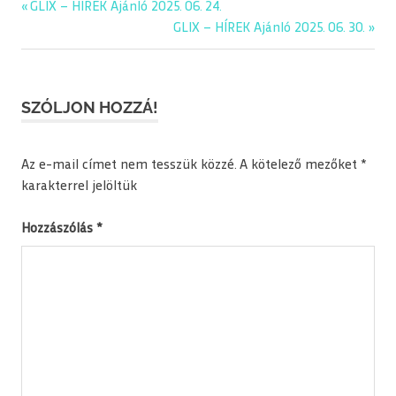
Previous
GLIX – HÍREK Ajánló 2025. 06. 24.
Bejegyzés
Post:
Next
GLIX – HÍREK Ajánló 2025. 06. 30.
navigáció
Post:
SZÓLJON HOZZÁ!
Az e-mail címet nem tesszük közzé.
A kötelező mezőket
*
karakterrel jelöltük
Hozzászólás
*