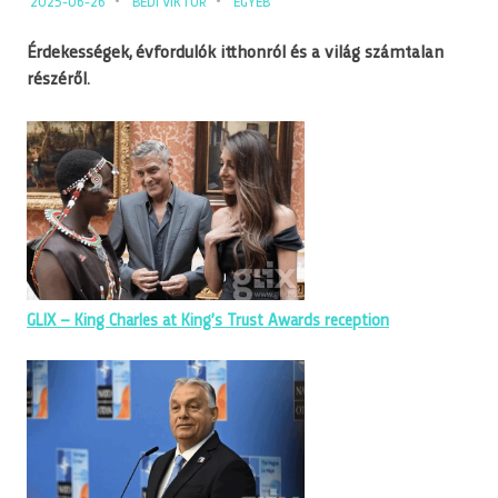
2025-06-26
BEDI VIKTOR
EGYÉB
Érdekességek, évfordulók itthonról és a világ számtalan
részéről.
GLIX – King Charles at King’s Trust Awards reception