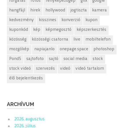
forgatás
fotós
fényképezőgép
glix
google
hangfájl
hirek
hollywood
jogtiszta
kamera
kedvezmény
kisszines
konverzió
kupon
kuponkód
kép
képmegosztó
képszerkesztés
közösség
közösségi csatorna
live
mobiltelefon
mozgókép
napiajanlo
onepage.space
photoshop
Pond5
sajtofoto
sajtó
social media
stock
stock videó
szervezés
videó
videó tartalom
élő bejelentkezés
ARCHÍVUM
2026. augusztus
2026. július