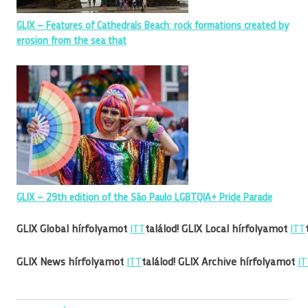
GLIX – Features of Cathedrals Beach: rock formations created by
erosion from the sea that
GLIX – 29th edition of the São Paulo LGBTQIA+ Pride Parade
GLIX Global hírfolyamot
ITT
találod!
GLIX Local hírfolyamot
ITT
GLIX News hírfolyamot
ITT
találod!
GLIX Archive hírfolyamot
IT