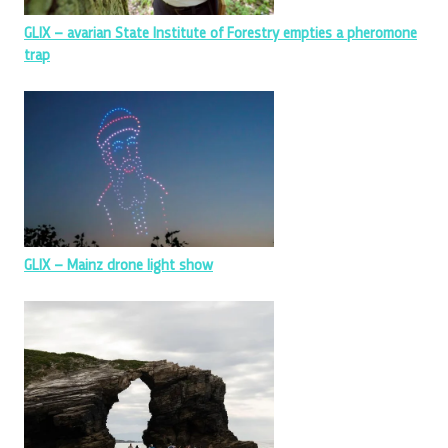
GLIX – avarian State Institute of Forestry empties a pheromone
trap
GLIX – Mainz drone light show