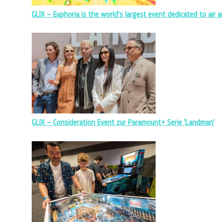
GLIX – Euphoria is the world’s largest event dedicated to air an
GLIX – Consideration Event zur Paramount+ Serie ‘Landman’