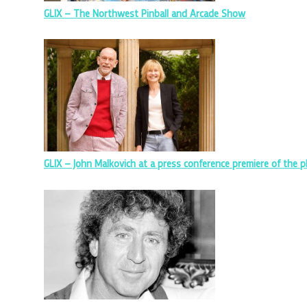
GLIX – The Northwest Pinball and Arcade Show
GLIX – John Malkovich at a press conference premiere of the pl