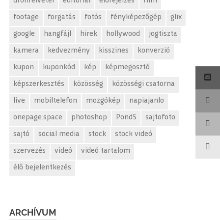
drónfelvétel
editorial
előrejelzés
film
footage
forgatás
fotós
fényképezőgép
glix
google
hangfájl
hirek
hollywood
jogtiszta
kamera
kedvezmény
kisszines
konverzió
kupon
kuponkód
kép
képmegosztó
képszerkesztés
közösség
közösségi csatorna
live
mobiltelefon
mozgókép
napiajanlo
onepage.space
photoshop
Pond5
sajtofoto
sajtó
social media
stock
stock videó
szervezés
videó
videó tartalom
élő bejelentkezés
ARCHÍVUM