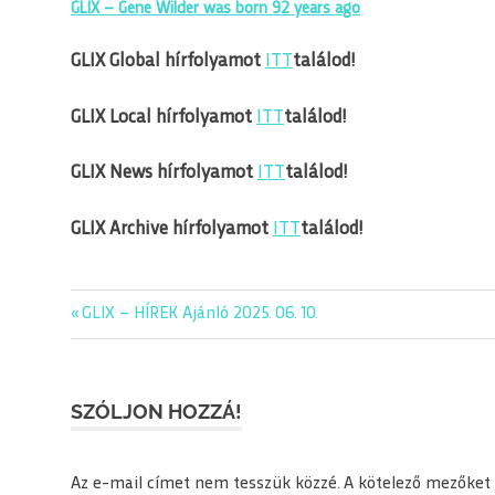
GLIX – Gene Wilder was born 92 years ago
GLIX Global hírfolyamot
ITT
találod!
GLIX Local hírfolyamot
ITT
találod!
GLIX News hírfolyamot
ITT
találod!
GLIX Archive hírfolyamot
ITT
találod!
Previous
GLIX – HÍREK Ajánló 2025. 06. 10.
Bejegyzés
Post:
navigáció
SZÓLJON HOZZÁ!
Az e-mail címet nem tesszük közzé.
A kötelező mezőket