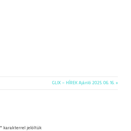
Next
GLIX – HÍREK Ajánló 2025. 06. 16.
Post:
*
karakterrel jelöltük