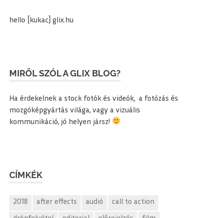
hello [kukac] glix.hu
MIRŐL SZÓL A GLIX BLOG?
Ha érdekelnek a stock fotók és videók, a fotózás és
mozgóképgyártás világa, vagy a vizuális
kommunikáció, jó helyen jársz!
CÍMKÉK
2018
after effects
audió
call to action