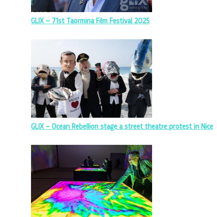
GLIX – 71st Taormina Film Festival 2025
GLIX – Ocean Rebellion stage a street theatre protest in Nice