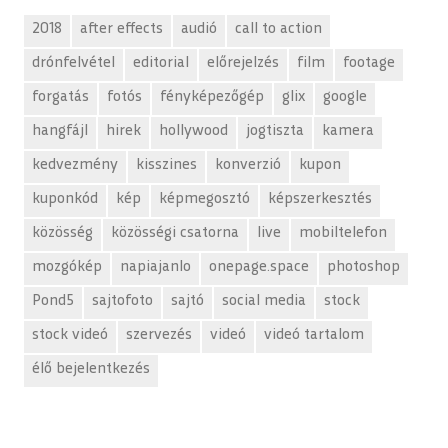
2018
after effects
audió
call to action
drónfelvétel
editorial
előrejelzés
film
footage
forgatás
fotós
fényképezőgép
glix
google
hangfájl
hirek
hollywood
jogtiszta
kamera
kedvezmény
kisszines
konverzió
kupon
kuponkód
kép
képmegosztó
képszerkesztés
közösség
közösségi csatorna
live
mobiltelefon
mozgókép
napiajanlo
onepage.space
photoshop
Pond5
sajtofoto
sajtó
social media
stock
stock videó
szervezés
videó
videó tartalom
élő bejelentkezés