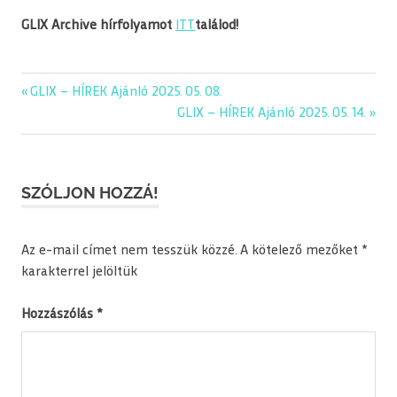
GLIX Archive hírfolyamot
ITT
találod!
Previous
GLIX – HÍREK Ajánló 2025. 05. 08.
Bejegyzés
Post:
Next
GLIX – HÍREK Ajánló 2025. 05. 14.
navigáció
Post:
SZÓLJON HOZZÁ!
Az e-mail címet nem tesszük közzé.
A kötelező mezőket
*
karakterrel jelöltük
Hozzászólás
*