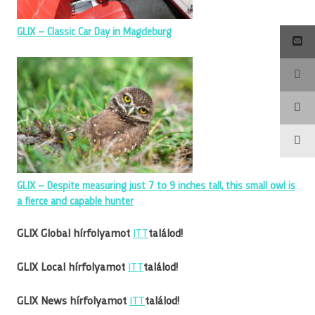
GLIX – Classic Car Day in Magdeburg
GLIX – Despite measuring just 7 to 9 inches tall, this small owl is
a fierce and capable hunter
GLIX Global hírfolyamot
ITT
találod!
GLIX Local hírfolyamot
ITT
találod!
GLIX News hírfolyamot
ITT
találod!