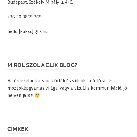
Budapest, Székely Mihály u. 4-6.
+36 20 3869 269
hello [kukac] glix.hu
MIRŐL SZÓL A GLIX BLOG?
Ha érdekelnek a stock fotók és videók, a fotózás és
mozgóképgyártás világa, vagy a vizuális kommunikáció, jó
helyen jársz!
CÍMKÉK