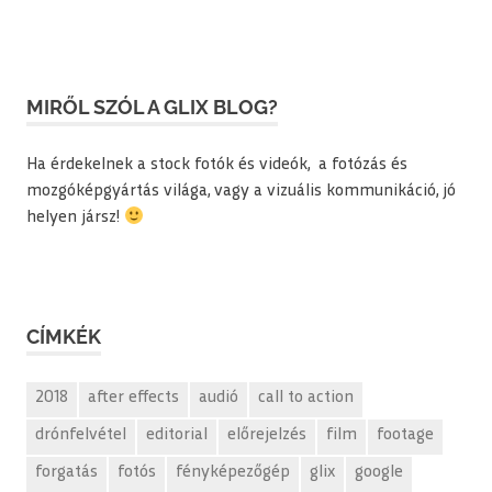
MIRŐL SZÓL A GLIX BLOG?
Ha érdekelnek a stock fotók és videók, a fotózás és
mozgóképgyártás világa, vagy a vizuális kommunikáció, jó
helyen jársz!
CÍMKÉK
2018
after effects
audió
call to action
drónfelvétel
editorial
előrejelzés
film
footage
forgatás
fotós
fényképezőgép
glix
google