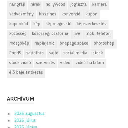
hangfájl
hirek
hollywood
jogtiszta
kamera
kedvezmény
kisszines
konverzió
kupon
kuponkód
kép
képmegosztó
képszerkesztés
közösség
közösségi csatorna
live
mobiltelefon
mozgókép
napiajanlo
onepage.space
photoshop
Pond5
sajtofoto
sajtó
social media
stock
stock videó
szervezés
videó
videó tartalom
élő bejelentkezés
ARCHÍVUM
2026. augusztus
2026. július
2026. június