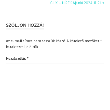
Post:
Next
GLIX – HÍREK Ajánló 2024. 11. 21.
navigáció
Post:
SZÓLJON HOZZÁ!
Az e-mail címet nem tesszük közzé.
A kötelező mezőket
*
karakterrel jelöltük
Hozzászólás
*