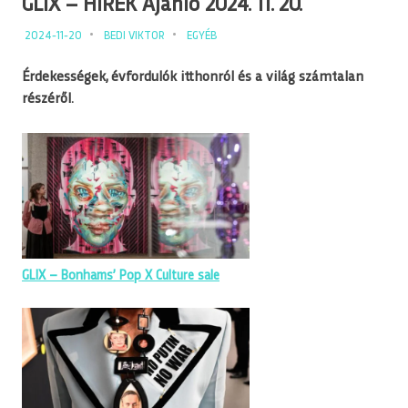
GLIX – HÍREK Ajánló 2024. 11. 20.
2024-11-20
BEDI VIKTOR
EGYÉB
Érdekességek, évfordulók itthonról és a világ számtalan
részéről.
GLIX – Bonhams’ Pop X Culture sale