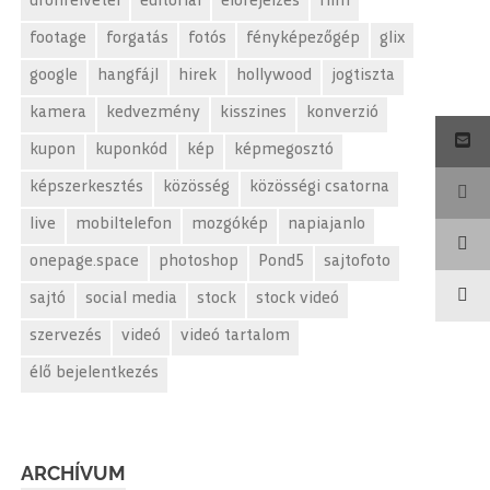
drónfelvétel
editorial
előrejelzés
film
footage
forgatás
fotós
fényképezőgép
glix
google
hangfájl
hirek
hollywood
jogtiszta
kamera
kedvezmény
kisszines
konverzió
kupon
kuponkód
kép
képmegosztó
képszerkesztés
közösség
közösségi csatorna
live
mobiltelefon
mozgókép
napiajanlo
onepage.space
photoshop
Pond5
sajtofoto
sajtó
social media
stock
stock videó
szervezés
videó
videó tartalom
élő bejelentkezés
ARCHÍVUM