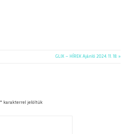
Next
GLIX – HÍREK Ajánló 2024. 11. 18.
Post:
*
karakterrel jelöltük