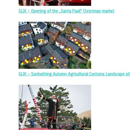
GLIX – Opening of the „Santa Pauli” Christmas market
GLIX – Sunbathing Autumn Agricultural Customs Landscape att