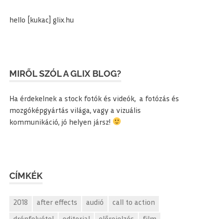
hello [kukac] glix.hu
MIRŐL SZÓL A GLIX BLOG?
Ha érdekelnek a stock fotók és videók, a fotózás és
mozgóképgyártás világa, vagy a vizuális
kommunikáció, jó helyen jársz!
CÍMKÉK
2018
after effects
audió
call to action