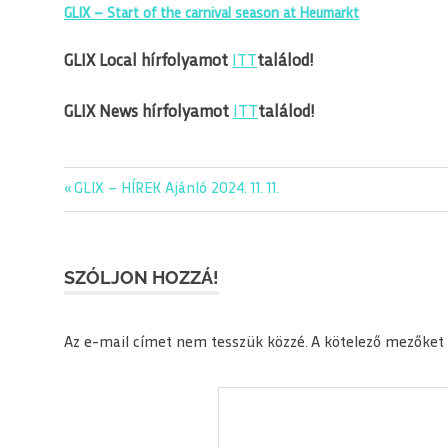
GLIX – Start of the carnival season at Heumarkt
GLIX Local hírfolyamot
ITT
találod!
GLIX News hírfolyamot
ITT
találod!
Previous
GLIX – HÍREK Ajánló 2024. 11. 11.
Bejegyzés
Post:
navigáció
SZÓLJON HOZZÁ!
Az e-mail címet nem tesszük közzé.
A kötelező mezőket