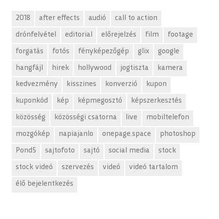
2018
after effects
audió
call to action
drónfelvétel
editorial
előrejelzés
film
footage
forgatás
fotós
fényképezőgép
glix
google
hangfájl
hirek
hollywood
jogtiszta
kamera
kedvezmény
kisszines
konverzió
kupon
kuponkód
kép
képmegosztó
képszerkesztés
közösség
közösségi csatorna
live
mobiltelefon
mozgókép
napiajanlo
onepage.space
photoshop
Pond5
sajtofoto
sajtó
social media
stock
stock videó
szervezés
videó
videó tartalom
élő bejelentkezés