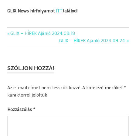
GLIX News hírfolyamot
ITT
találod!
Previous
GLIX – HÍREK Ajánló 2024. 09. 19.
Bejegyzés
Post:
Next
GLIX – HÍREK Ajánló 2024. 09. 24.
navigáció
Post:
SZÓLJON HOZZÁ!
Az e-mail címet nem tesszük közzé.
A kötelező mezőket
*
karakterrel jelöltük
Hozzászólás
*