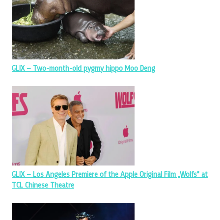
GLIX – Two-month-old pygmy hippo Moo Deng
GLIX – Los Angeles Premiere of the Apple Original Film „Wolfs” at
TCL Chinese Theatre