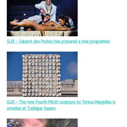
GLIX – Cabaret des Peches has prepared a new programme
GLIX – The new Fourth Plinth sculpture by Teresa Margolles is
unveiled at Trafalgar Square