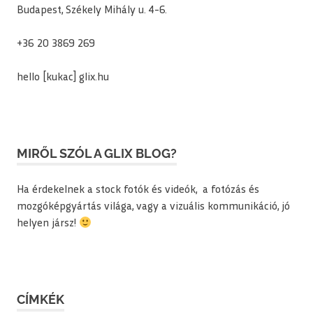
Budapest, Székely Mihály u. 4-6.
+36 20 3869 269
hello [kukac] glix.hu
MIRŐL SZÓL A GLIX BLOG?
Ha érdekelnek a stock fotók és videók, a fotózás és
mozgóképgyártás világa, vagy a vizuális kommunikáció, jó
helyen jársz!
CÍMKÉK