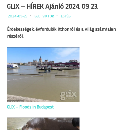
GLIX – HÍREK Ajánló 2024. 09. 23.
2024-09-23
BEDI VIKTOR
EGYÉB
Érdekességek, évfordulók itthonról és a világ számtalan
részéről.
GLIX – Floods in Budapest