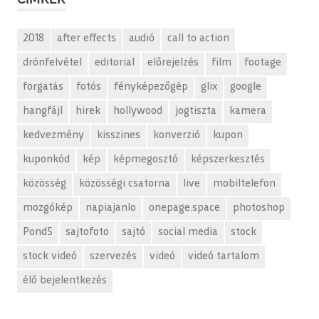
2018
after effects
audió
call to action
drónfelvétel
editorial
előrejelzés
film
footage
forgatás
fotós
fényképezőgép
glix
google
hangfájl
hirek
hollywood
jogtiszta
kamera
kedvezmény
kisszines
konverzió
kupon
kuponkód
kép
képmegosztó
képszerkesztés
közösség
közösségi csatorna
live
mobiltelefon
mozgókép
napiajanlo
onepage.space
photoshop
Pond5
sajtofoto
sajtó
social media
stock
stock videó
szervezés
videó
videó tartalom
élő bejelentkezés