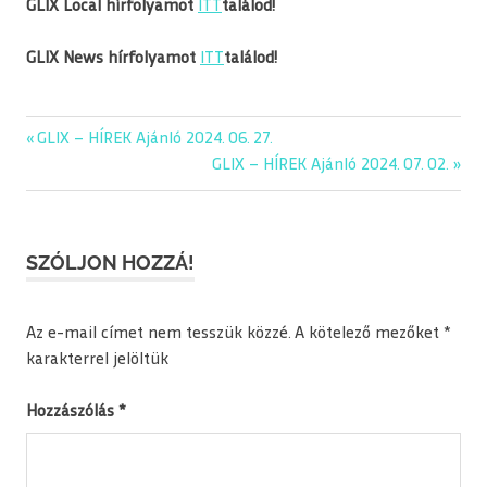
GLIX Local hírfolyamot
ITT
találod!
GLIX News hírfolyamot
ITT
találod!
editorial
Previous
GLIX – HÍREK Ajánló 2024. 06. 27.
Bejegyzés
glix
Post:
Next
GLIX – HÍREK Ajánló 2024. 07. 02.
navigáció
Post:
kép
napiajanlo
SZÓLJON HOZZÁ!
Az e-mail címet nem tesszük közzé.
A kötelező mezőket
*
karakterrel jelöltük
Hozzászólás
*