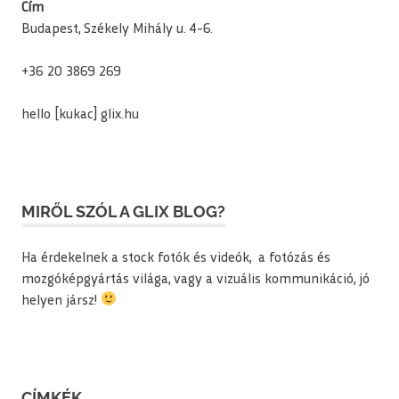
Cím
Budapest, Székely Mihály u. 4-6.
+36 20 3869 269
hello [kukac] glix.hu
MIRŐL SZÓL A GLIX BLOG?
Ha érdekelnek a stock fotók és videók, a fotózás és
mozgóképgyártás világa, vagy a vizuális kommunikáció, jó
helyen jársz!
CÍMKÉK