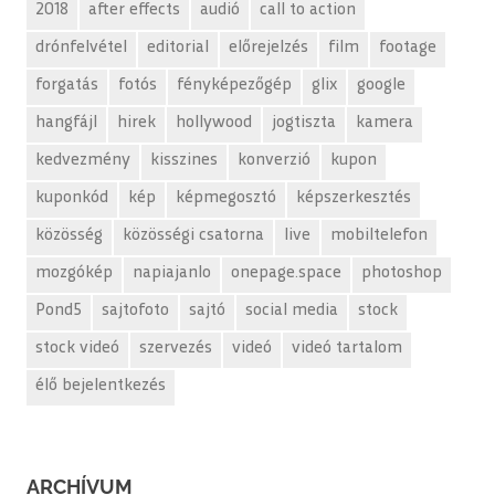
2018
after effects
audió
call to action
drónfelvétel
editorial
előrejelzés
film
footage
forgatás
fotós
fényképezőgép
glix
google
hangfájl
hirek
hollywood
jogtiszta
kamera
kedvezmény
kisszines
konverzió
kupon
kuponkód
kép
képmegosztó
képszerkesztés
közösség
közösségi csatorna
live
mobiltelefon
mozgókép
napiajanlo
onepage.space
photoshop
Pond5
sajtofoto
sajtó
social media
stock
stock videó
szervezés
videó
videó tartalom
élő bejelentkezés
ARCHÍVUM