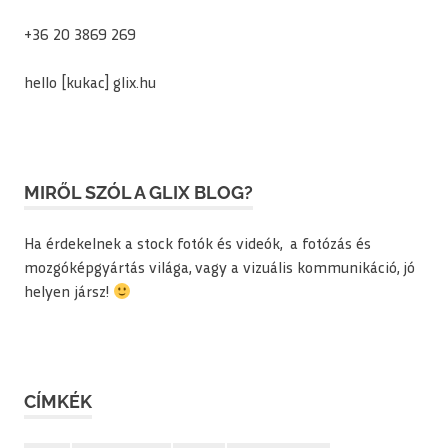
+36 20 3869 269
hello [kukac] glix.hu
MIRŐL SZÓL A GLIX BLOG?
Ha érdekelnek a stock fotók és videók, a fotózás és
mozgóképgyártás világa, vagy a vizuális kommunikáció, jó
helyen jársz!
CÍMKÉK