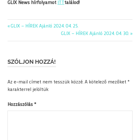
GLIX News hírfolyamot
ITT
találod!
editorial
Previous
GLIX – HÍREK Ajánló 2024. 04. 25.
Bejegyzés
glix
Post:
Next
GLIX – HÍREK Ajánló 2024. 04. 30.
navigáció
Post:
napiajanlo
SZÓLJON HOZZÁ!
Az e-mail címet nem tesszük közzé.
A kötelező mezőket
*
karakterrel jelöltük
Hozzászólás
*