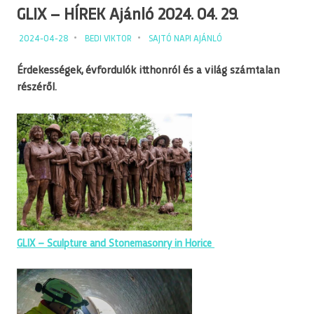
GLIX – HÍREK Ajánló 2024. 04. 29.
2024-04-28
BEDI VIKTOR
SAJTÓ NAPI AJÁNLÓ
Érdekességek, évfordulók itthonról és a világ számtalan
részéről.
GLIX – Sculpture and Stonemasonry in Horice