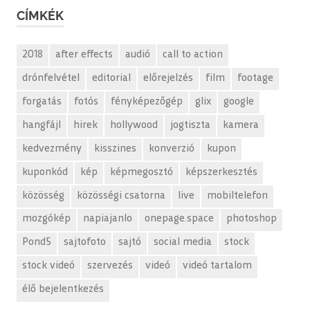
CÍMKÉK
2018
after effects
audió
call to action
drónfelvétel
editorial
előrejelzés
film
footage
forgatás
fotós
fényképezőgép
glix
google
hangfájl
hirek
hollywood
jogtiszta
kamera
kedvezmény
kisszines
konverzió
kupon
kuponkód
kép
képmegosztó
képszerkesztés
közösség
közösségi csatorna
live
mobiltelefon
mozgókép
napiajanlo
onepage.space
photoshop
Pond5
sajtofoto
sajtó
social media
stock
stock videó
szervezés
videó
videó tartalom
élő bejelentkezés