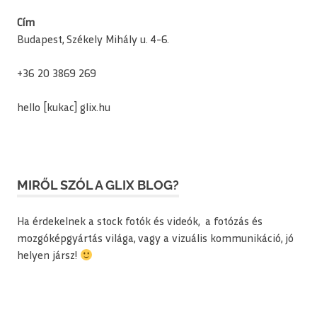
Cím
Budapest, Székely Mihály u. 4-6.
+36 20 3869 269
hello [kukac] glix.hu
MIRŐL SZÓL A GLIX BLOG?
Ha érdekelnek a stock fotók és videók, a fotózás és
mozgóképgyártás világa, vagy a vizuális kommunikáció, jó
helyen jársz!