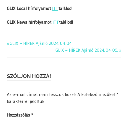
GLIX Local hírfolyamot
ITT
találod!
GLIX News hírfolyamot
ITT
találod!
editorial
Previous
GLIX – HÍREK Ajánló 2024. 04. 04.
Bejegyzés
glix
Post:
Next
GLIX – HÍREK Ajánló 2024. 04. 09.
navigáció
Post:
napiajanlo
SZÓLJON HOZZÁ!
Az e-mail címet nem tesszük közzé.
A kötelező mezőket
*
karakterrel jelöltük
Hozzászólás
*