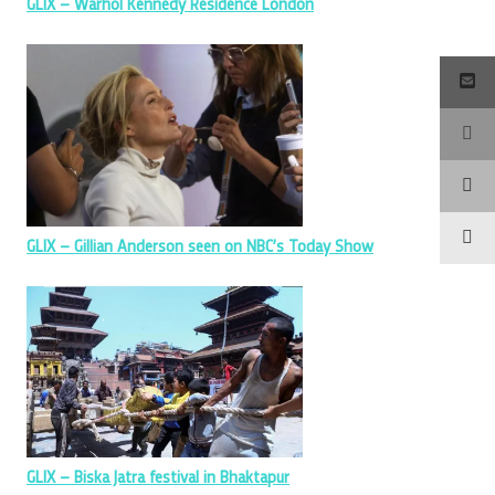
GLIX – Warhol Kennedy Residence London
GLIX – Gillian Anderson seen on NBC’s Today Show
GLIX – Biska Jatra festival in Bhaktapur