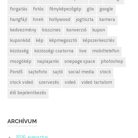
forgatás
fotós
fényképezőgép
glix
google
hangfájl
hirek
hollywood
jogtiszta
kamera
kedvezmény
kisszines
konverzió
kupon
kuponkód
kép
képmegosztó
képszerkesztés
közösség
közösségi csatorna
live
mobiltelefon
mozgókép
napiajanlo
onepage.space
photoshop
Pond5
sajtofoto
sajtó
social media
stock
stock videó
szervezés
videó
videó tartalom
élő bejelentkezés
ARCHÍVUM
2026. augusztus