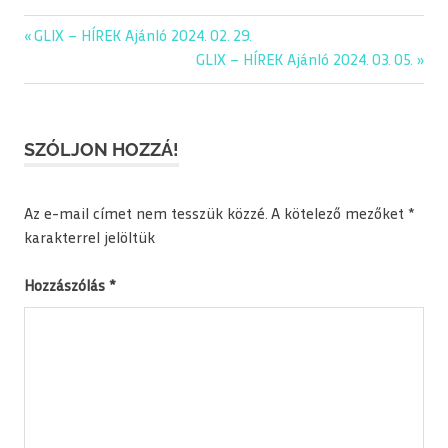
editorial
Previous
GLIX – HÍREK Ajánló 2024. 02. 29.
Bejegyzés
glix
Post:
Next
GLIX – HÍREK Ajánló 2024. 03. 05.
navigáció
Post:
kép
napiajanlo
SZÓLJON HOZZÁ!
Az e-mail címet nem tesszük közzé.
A kötelező mezőket
*
karakterrel jelöltük
Hozzászólás
*