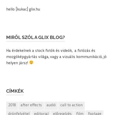
hello [kukac] glix.hu
MIRŐL SZÓL A GLIX BLOG?
Ha érdekelnek a stock fotók és videók, a fotózás és
mozgóképgyártás világa, vagy a vizuális kommunikáció, jó
helyen jársz!
CÍMKÉK
2018
after effects
audió
call to action
drónfelvétel
editorial
előrejelzés
film
footage