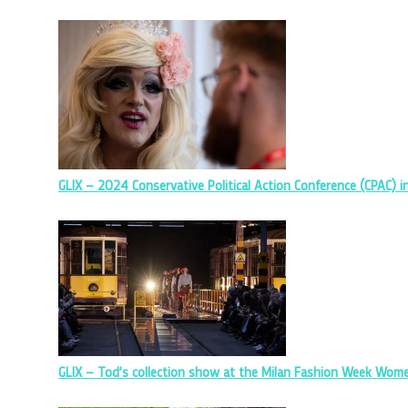
GLIX – 2024 Conservative Political Action Conference (CPAC) i
GLIX – Tod’s collection show at the Milan Fashion Week W