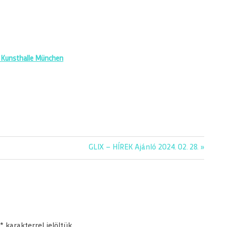
e Kunsthalle München
Next
GLIX – HÍREK Ajánló 2024. 02. 28.
Post:
*
karakterrel jelöltük