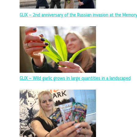
GLIX – 2nd anniversary of the Russian invasion at the Memory
GLIX – Wild garlic grows in large quantities in a landscaped