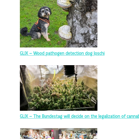
GLIX – Wood pathogen detection dog Joschi
GLIX – The Bundestag will decide on the legalization of canna