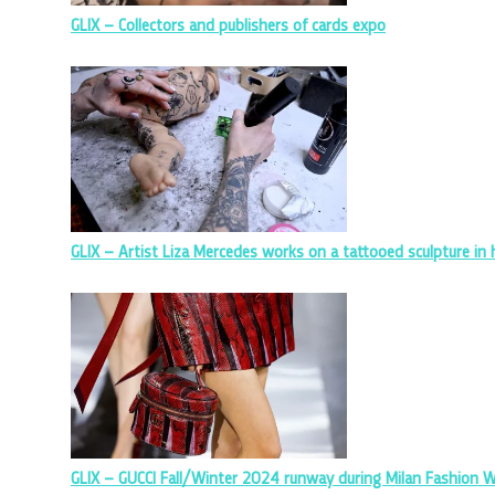
GLIX – Collectors and publishers of cards expo
GLIX – Artist Liza Mercedes works on a tattooed sculpture in 
GLIX – GUCCI Fall/Winter 2024 runway during Milan Fashion 