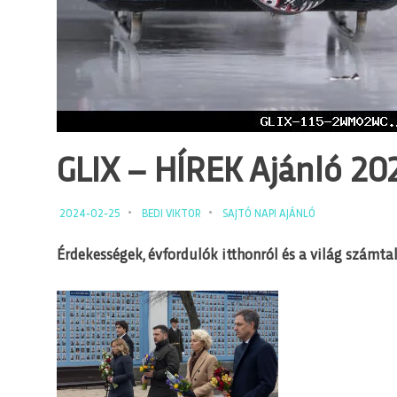
GLIX – HÍREK Ajánló 202
2024-02-25
BEDI VIKTOR
SAJTÓ NAPI AJÁNLÓ
Érdekességek, évfordulók itthonról és a világ számtal