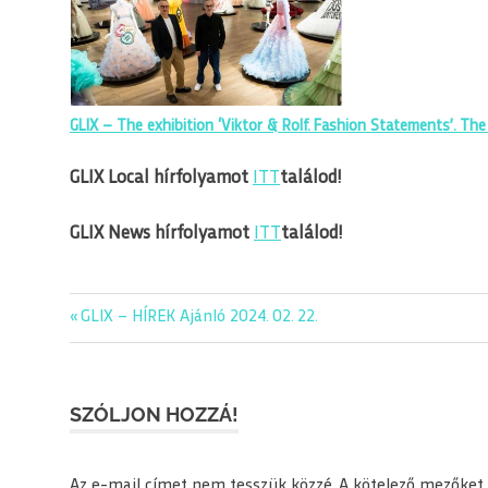
GLIX – The exhibition ‘Viktor & Rolf. Fashion Statements’. Th
GLIX Local hírfolyamot
ITT
találod!
GLIX News hírfolyamot
ITT
találod!
editorial
Previous
GLIX – HÍREK Ajánló 2024. 02. 22.
Bejegyzés
glix
Post:
navigáció
napiajanlo
SZÓLJON HOZZÁ!
Az e-mail címet nem tesszük közzé.
A kötelező mezőket