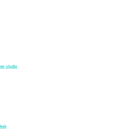
her studio
Week