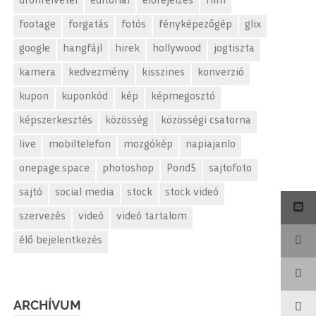
drónfelvétel
editorial
előrejelzés
film
footage
forgatás
fotós
fényképezőgép
glix
google
hangfájl
hirek
hollywood
jogtiszta
kamera
kedvezmény
kisszines
konverzió
kupon
kuponkód
kép
képmegosztó
képszerkesztés
közösség
közösségi csatorna
live
mobiltelefon
mozgókép
napiajanlo
onepage.space
photoshop
Pond5
sajtofoto
sajtó
social media
stock
stock videó
szervezés
videó
videó tartalom
élő bejelentkezés
ARCHÍVUM