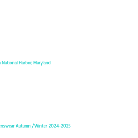
n National Harbor, Maryland
omenswear Autumn /Winter 2024-2025