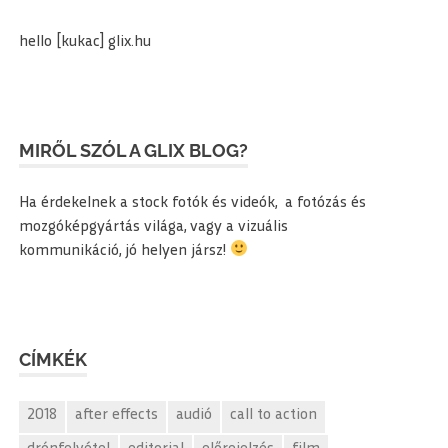
hello [kukac] glix.hu
MIRŐL SZÓL A GLIX BLOG?
Ha érdekelnek a stock fotók és videók, a fotózás és
mozgóképgyártás világa, vagy a vizuális
kommunikáció, jó helyen jársz!
CÍMKÉK
2018
after effects
audió
call to action