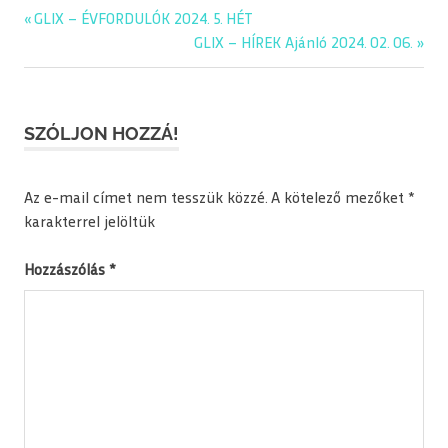
editorial
Previous
GLIX – ÉVFORDULÓK 2024. 5. HÉT
Bejegyzés
glix
Post:
Next
GLIX – HÍREK Ajánló 2024. 02. 06.
navigáció
Post:
napiajanlo
SZÓLJON HOZZÁ!
Az e-mail címet nem tesszük közzé.
A kötelező mezőket
*
karakterrel jelöltük
Hozzászólás
*