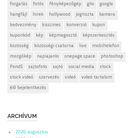
forgatás
fotós
fényképezőgép
glix
google
hangfájl
hirek
hollywood
jogtiszta
kamera
kedvezmény
kisszines
konverzió
kupon
kuponkód
kép
képmegosztó
képszerkesztés
közösség
közösségi csatorna
live
mobiltelefon
mozgókép
napiajanlo
onepage.space
photoshop
Pond5
sajtofoto
sajtó
social media
stock
stock videó
szervezés
videó
videó tartalom
élő bejelentkezés
ARCHÍVUM
2026. augusztus