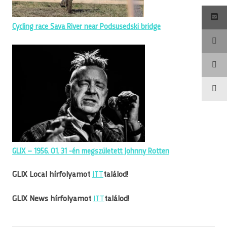
Cycling race Sava River near Podsusedski bridge
GLIX – 1956. 01. 31 -én megszületett Johnny Rotten
GLIX Local hírfolyamot
ITT
találod!
GLIX News hírfolyamot
ITT
találod!