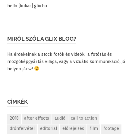
hello [kukac] glix.hu
MIRŐL SZÓL A GLIX BLOG?
Ha érdekelnek a stock fotók és videók, a fotózás és
mozgóképgyártás világa, vagy a vizuális kommunikáció, jó
helyen jársz!
CÍMKÉK
2018
after effects
audió
call to action
drónfelvétel
editorial
előrejelzés
film
footage